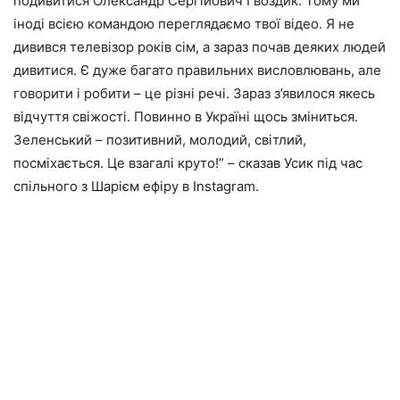
подивитися Олександр Сергійович Гвоздик. Тому ми
іноді всією командою переглядаємо твої відео. Я не
дивився телевізор років сім, а зараз почав деяких людей
дивитися. Є дуже багато правильних висловлювань, але
говорити і робити – це різні речі. Зараз з’явилося якесь
відчуття свіжості. Повинно в Україні щось зміниться.
Зеленський – позитивний, молодий, світлий,
посміхається. Це взагалі круто!” – сказав Усик під час
спільного з Шарієм ефіру в Instagram.