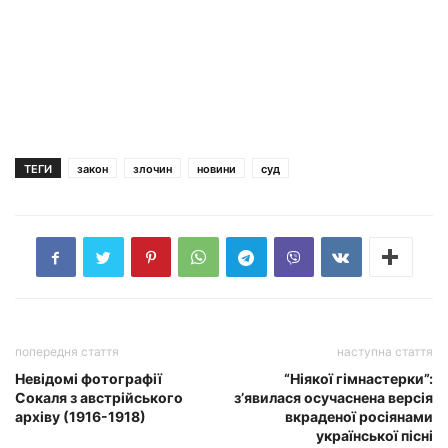
ТЕГИ
закон
злочин
новини
суд
попередня стаття
наступна стаття
Невідомі фотографії
“Ніякої гімнастерки”:
Сокаля з австрійського
з’явилася осучаснена версія
архіву (1916-1918)
вкраденої росіянами
української пісні