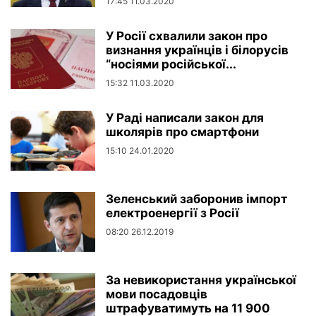
17:45 11.03.2020
У Росії схвалили закон про
визнання українців і білорусів
“носіями російської...
15:32 11.03.2020
У Раді написали закон для
школярів про смартфони
15:10 24.01.2020
Зеленський заборонив імпорт
електроенергії з Росії
08:20 26.12.2019
За невикористання української
мови посадовців
штрафуватимуть на 11 900