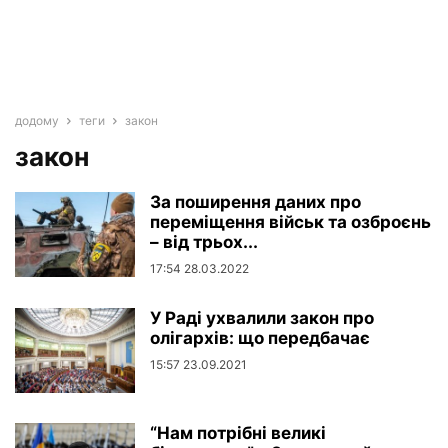
додому
теги
закон
закон
За поширення даних про
переміщення військ та озброєнь
– від трьох...
17:54 28.03.2022
У Раді ухвалили закон про
олігархів: що передбачає
15:57 23.09.2021
“Нам потрібні великі