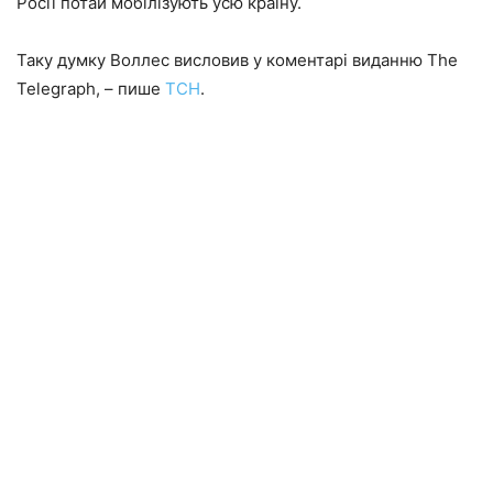
Росії потай мобілізують усю країну.
Таку думку Воллес висловив у коментарі виданню The
Telegraph, – пише
ТСН
.