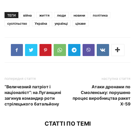
ТЕГИ
війна
життя
люди
новини
політика
суспільство
Україна
українці
цікаве
попередня стаття
наступна стаття
“Величезний патріот і
Атаки дронами по
націоналіст”: на Луганщині
Смоленську: порушено
загинув командир роти
процес виробництва ракет
стрілецького батальйону
Х-59
СТАТТІ ПО ТЕМІ