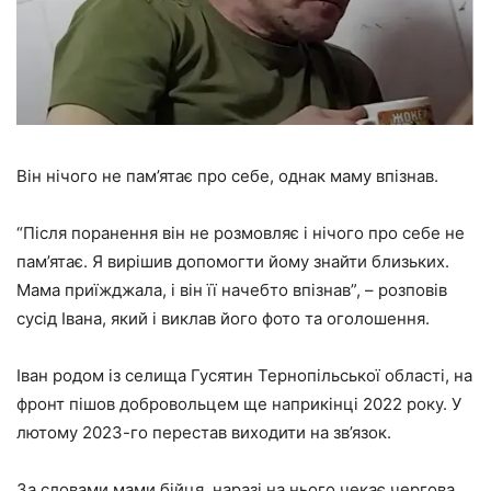
Він нічого не пам’ятає про себе, однак маму впізнав.
“Після поранення він не розмовляє і нічого про себе не
пам’ятає. Я вирішив допомогти йому знайти близьких.
Мама приїжджала, і він її начебто впізнав”, – розповів
сусід Івана, який і виклав його фото та оголошення.
Іван родом із селища Гусятин Тернопільської області, на
фронт пішов добровольцем ще наприкінці 2022 року. У
лютому 2023-го перестав виходити на зв’язок.
За словами мами бійця, наразі на нього чекає чергова