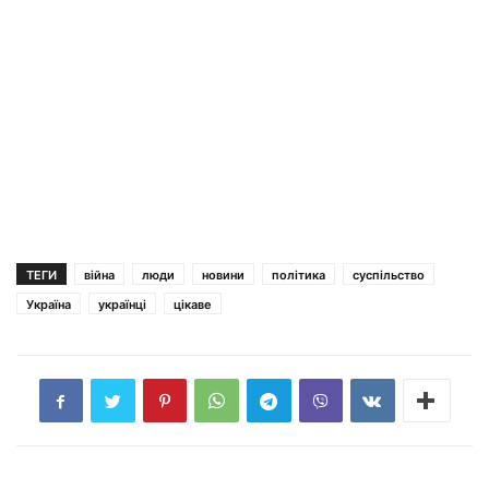
ТЕГИ
війна
люди
новини
політика
суспільство
Україна
українці
цікаве