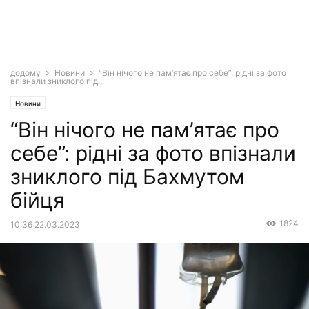
додому
Новини
“Він нічого не пам’ятає про себе”: рідні за фото
впізнали зниклого під...
Новини
“Він нічого не пам’ятає про
себе”: рідні за фото впізнали
зниклого під Бахмутом
бійця
1824
10:36 22.03.2023