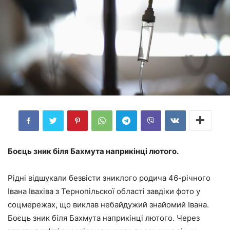
Боєць зник біля Бахмута наприкінці лютого.
Рідні відшукали безвісти зниклого родича 46-річного
Івана Івахіва з Тернопільскої області завдіки фото у
соцмережах, що виклав небайдужий знайомий Івана.
Боєць зник біля Бахмута наприкінці лютого. Через