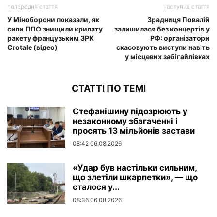
попередня стаття
наступна стаття
У Міноборони показали, як
Зрадниця Повалій
сили ППО знищили крилату
залишилася без концертів у
ракету французьким ЗРК
РФ: організатори
Crotale (відео)
скасовують виступи навіть
у місцевих забігайлівках
СТАТТІ ПО ТЕМІ
Стефанішину підозрюють у
незаконному збагаченні і
просять 13 мільйонів застави
08:42 06.08.2026
«Удар був настільки сильним,
що злетіли шкарпетки», — що
сталося у...
08:36 06.08.2026