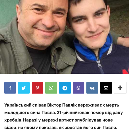
Український співак Віктор Павлік переживає смерть
молодшого сина Павла. 21-річний юнак помер від раку
хребців. Наразі у мережі артист опублікував нове
відео, на якому показав, як зростав його син Павло.