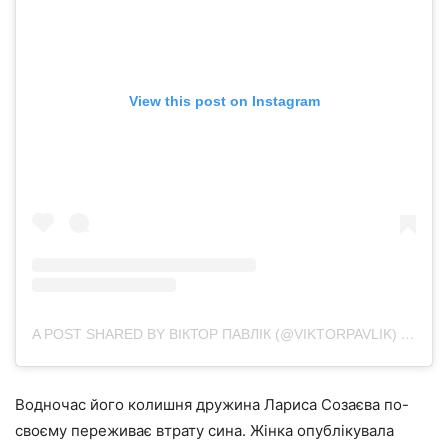
View this post on Instagram
A POST SHARED BY ВІКТОР ПАВЛІК (@VIKTORPAVLIK)
ON
AUG
Водночас його колишня дружина Лариса Созаєва по-
своєму переживає втрату сина. Жінка опублікувала