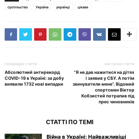
суспільство
Україна
українці
цікаве
попередня стаття
наступна стаття
Абсолютний антирекорд
“Я не дав нажитися на дітях
COVID-19 в Україні: за добу
і заявив у СБУ. А потім
виявили 1732 нові випадки
звинуватили мене”. Відомий
спортсмен Віктор
Кобзистий потрапив під
прес чиновників
СТАТТІ ПО ТЕМІ
Війна в Україні: Найважливіші