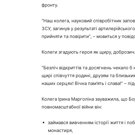
фронту.
“Наш колега, науковий співробітник запо
ЗСУ, загинув у результаті артилерійського
прийняти та повірити”, – мовиться у повід
Колеги згадують героя як щиру, доброзич
“Безліч відкриттів та досягнень чекало 
щирі співчуття родині, друзям та близьки
наших серцях! Вічна пам’ять і слава!” – пі
Колега Ірина Марголіна зауважила, що Бо
повномасштабної війни він:
займався вивченням історії життя і по
монастиря,