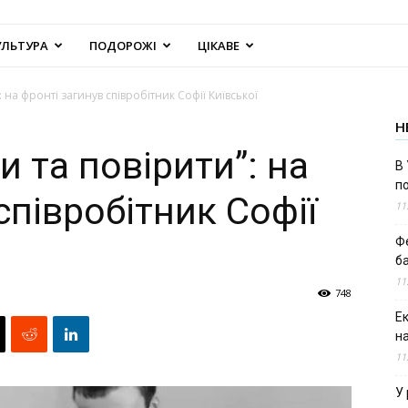
УЛЬТУРА
ПОДОРОЖІ
ЦІКАВЕ
 на фронті загинув співробітник Софії Київської
Н
 та повірити”: на
В 
п
співробітник Софії
11
Ф
б
11
748
Е
н
11
У 