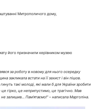
лаштуванні Митрополичого дому,
мату його призначили керівником музею
зявся за роботу в новому для нього осередку
на закликала встати на її захист і він пішов.
гинуть такі молоді, які мали б для України зробити
 це гірко, це неприпустимо, це трагічно. Мав
, не залишив… Пам’ятаємо!” – написала Марголіна.