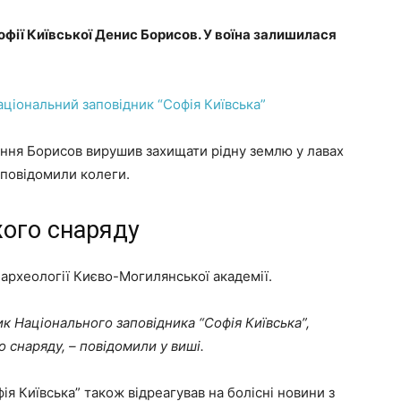
Софії Київської Денис Борисов. У воїна залишилася
аціональний заповідник “Софія Київська”
ння Борисов вирушив захищати рідну землю у лавах
 повідомили колеги.
жого снаряду
археології Києво-Могилянської академії.
к Національного заповідника “Софія Київська”,
о снаряду, – повідомили у виші.
я Київська” також відреагував на болісні новини з