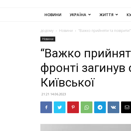
НОВИНИ
УКРАЇНА
ЖИТТЯ
К
додому
Новини
“Важко прийняти та повірити”:
Новини
“Важко прийняти
фронті загинув 
Київської
21:21 14.06.2023