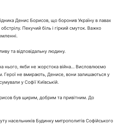
відника Денис Борисов, що боронив Україну в лавах
 обстрілу. Пекучий біль і гіркий смуток. Важко
омленні.
ливу та відповідальну людину.
б на нього, якби не жорстока війна… Висловлюємо
м. Герої не вмирають, Денисе, вони залишаються у
дсумували у Софії Київській.
рисов був щирим, добрим та привітним. До
буту насельників Будинку митрополитів Софійського