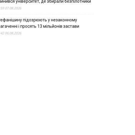
пинився університет, де збирали безпілотники
:59 07.08.2026
тефанішину підозрюють у незаконному
агаченні і просять 13 мільйонів застави
:42 06.08.2026