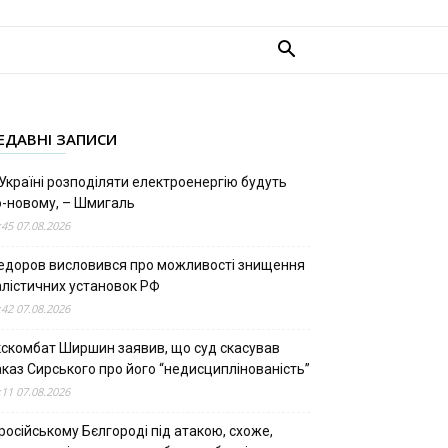
ЕДАВНІ ЗАПИСИ
Україні розподіляти електроенергію будуть
о-новому, – Шмигаль
:45 07.08.2026
едоров висловився про можливості знищення
алістичних установок РФ
:42 07.08.2026
кскомбат Ширшин заявив, що суд скасував
аказ Сирського про його “недисциплінованість”
:11 07.08.2026
російському Бєлгороді під атакою, схоже,