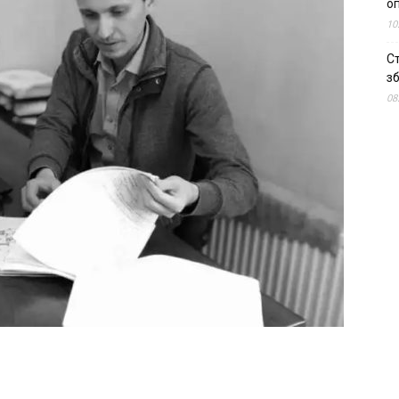
о
10
С
зб
08