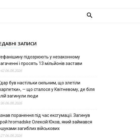
ЕДАВНІ ЗАПИСИ
тефанішину підозрюють у незаконному
агаченні і просять 13 мільйонів застави
:42 06.08.2026
дар був настільки сильним, що злетіли
арпетки», — що сталося у Квітневому, де біля
олій загинули люди
:36 06.08.2026
знав поранення під час ексгумації. Загинув
ерой hromadske Олексій Юков, який займався
ошуками загиблих військових
:27 06.08.2026