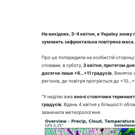
На вихідних, 3-4 квітня, в Україну знов
зумовить зафронтальна повітряна маса.
Про це попередила на особистій сторінці 
словами, в суботу,
3 квітня, протягом дн
досягне лише +6…+11 градусів
. Виняток
регіонів, де повітря прогріється до +10…
“У неділю вже
вночі стовпчики термомет
градусів
. Вдень 4 квітня у більшості обл
зазначила метеорологиня.