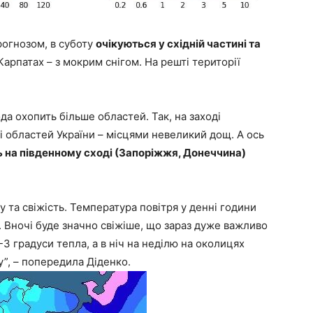
прогнозом, в суботу
очікуються у східній частині та
 Карпатах – з мокрим снігом. На решті території
ода охопить більше областей. Так, на заході
ті областей України – місцями невеликий дощ. А ось
нь на південному сході (Запоріжжя, Донеччина)
 та свіжість. Температура повітря у денні години
 Вночі буде значно свіжіше, що зараз дуже важливо
0-3 градуси тепла, а в ніч на неділю на околицях
”, – попередила Діденко.