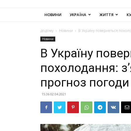
НОВИНИ
УКРАЇНА
ЖИТТЯ
К
додому
Новини
В Україну повернеться похоло
Новини
В Україну пове
похолодання: з
прогноз погоди
15:36 02.04.2021