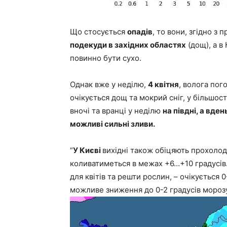
Що стосується
опадів
, то вони, згідно з 
подекуди в західних областях
(дощ), а в
повинно бути сухо.
Однак вже у неділю,
4 квітня
, волога пог
очікується дощ та мокрий сніг, у більшос
вночі та вранці у неділю
на півдні, а вде
можливі сильні зливи.
“
У Києві
вихідні також обіцяють прохолоду
коливатиметься в межах +6…+10 градусів.
для квітів та решти рослин, – очікується 
можливе зниження до 0-2 градусів морозу