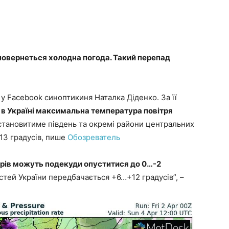
у повернеться холодна погода. Такий перепад
у Facebook синоптикиня Наталка Діденко. За її
я в Україні максимальна температура повітря
 становитиме південь та окремі райони центральних
+13 градусів, пише
Обозреватель
рів можуть подекуди опуститися до 0…-2
астей України передбачається +6…+12 градусів”, –