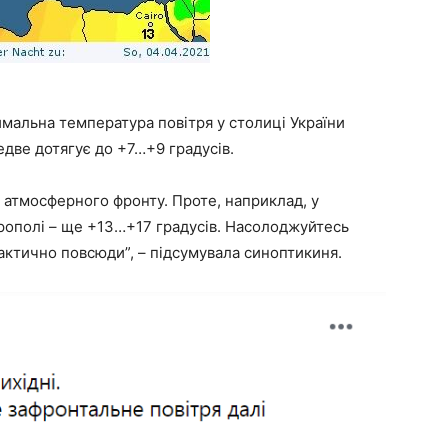
имальна температура повітря у столиці України
едве дотягує до +7…+9 градусів.
о атмосферного фронту. Проте, наприклад, у
ферополі – ще +13…+17 градусів. Насолоджуйтесь
актично повсюди”, – підсумувала синоптикиня.