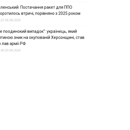
еленський: Постачання ракет для ППО
оротилось втричі, порівняно з 2025 роком
:22 06.08.2026
е поодинокий випадок”: українець, який
итиною зник на окупованій Херсонщині, став
 лав армії РФ
:36 03.08.2026