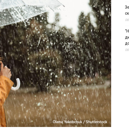
З
ск
08
“Н
д
до
08