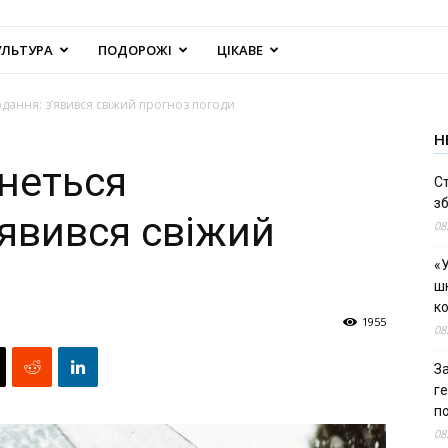
УЛЬТУРА
ПОДОРОЖІ
ЦІКАВЕ
дання: з’явився свіжий прогноз погоди
Н
рнеться
С
зб
’явився свіжий
08
«У
шк
к
1955
08
За
г
п
08