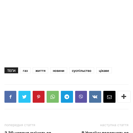
ТЕГИ
газ
життя
новини
суспільство
цікаве
попередня стаття
наступна стаття
З 30 червня зміниться
В Україну повернеться