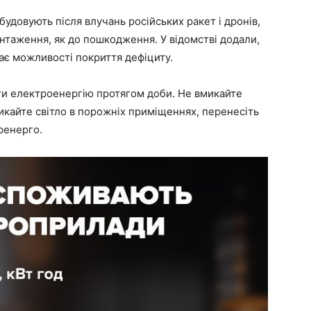
будовують після влучань російських ракет і дронів,
антаження, як до пошкодження. У відомстві додали,
є можливості покриття дефіциту.
и електроенергію протягом доби. Не вмикайте
кайте світло в порожніх приміщеннях, перенесіть
кренерго.