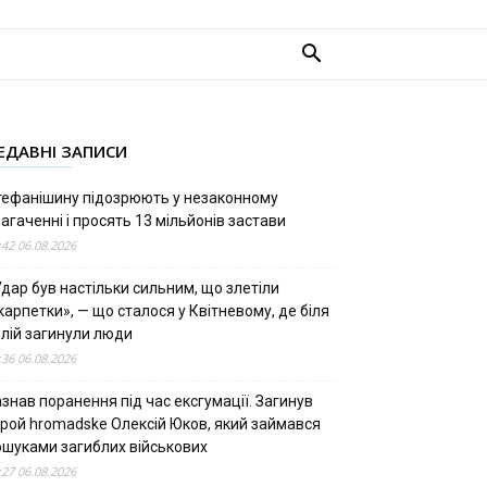
ЕДАВНІ ЗАПИСИ
тефанішину підозрюють у незаконному
агаченні і просять 13 мільйонів застави
:42 06.08.2026
дар був настільки сильним, що злетіли
арпетки», — що сталося у Квітневому, де біля
олій загинули люди
:36 06.08.2026
знав поранення під час ексгумації. Загинув
ерой hromadske Олексій Юков, який займався
ошуками загиблих військових
:27 06.08.2026