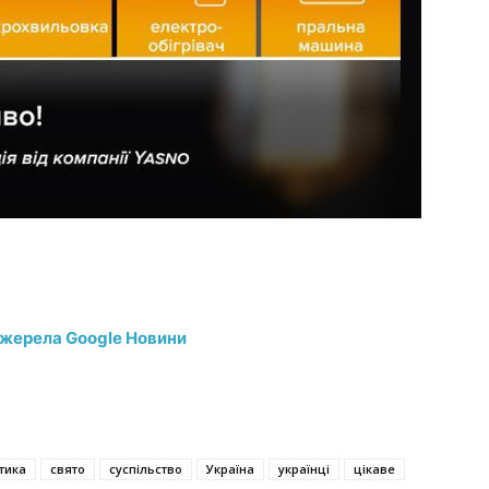
джерела Google Новини
тика
свято
суспільство
Україна
українці
цікаве