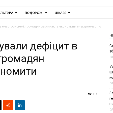
УЛЬТУРА
ПОДОРОЖІ
ЦІКАВЕ
т в енергосистемі: громадян закликають економити електроенергію
Н
сували дефіцит в
С
зб
 громадян
08
«У
ономити
шк
к
08
За
815
г
п
08