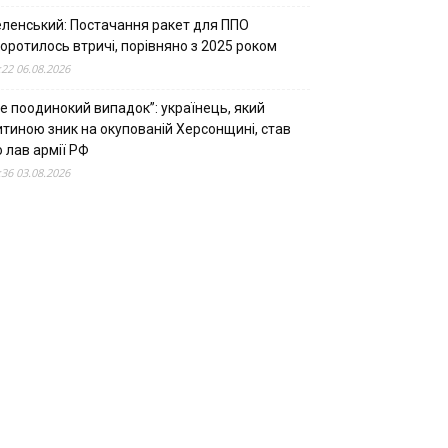
еленський: Постачання ракет для ППО
оротилось втричі, порівняно з 2025 роком
:22 06.08.2026
е поодинокий випадок”: українець, який
итиною зник на окупованій Херсонщині, став
 лав армії РФ
:36 03.08.2026