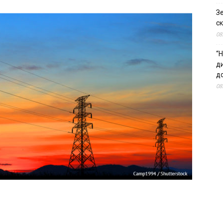
З
ск
08
“Н
д
до
08