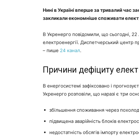
Нині в Україні вперше за тривалий час з
закликали економніше споживати елект
В Укренерго повідомили, що сьогодні, 22
електроенергії. Диспетчерський центр пр
– пише
24 канал
.
Причини дефіциту елект
В енергосистемі зафіксовано і прогнозуєт
Укренерго розповіли, що наразі є три осн
збільшення споживання через похолод
підвищена аварійність блоків електрос
недостатність обсягів імпорту електрое