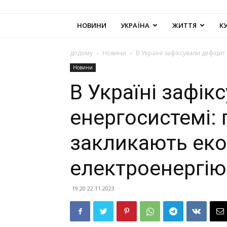
НОВИНИ
УКРАЇНА
ЖИТТЯ
К
додому
Новини
В Україні зафіксували дефіци
Новини
В Україні зафік
енергосистемі:
закликають ек
електроенергію
19:20 22.11.2023