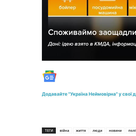
Додавайте "Україна Неймовірна" у свої 
ТЕГИ
війна
життя
люди
новини
полі