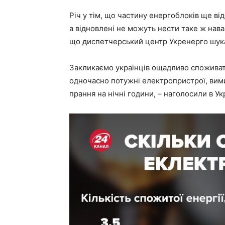
Річ у тім, що частину енергоблоків ще від
а відновлені не можуть нести таке ж нав
що диспетчерський центр Укренерго шука
Закликаємо українців ощадливо споживат
одночасно потужні електропристрої, вими
прання на нічні години, – наголосили в У