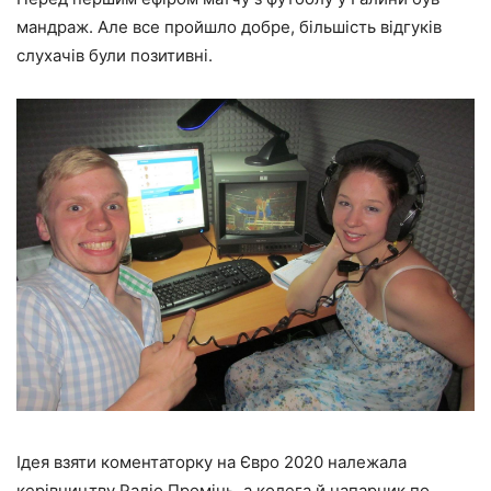
мандраж. Але все пройшло добре, більшість відгуків
слухачів були позитивні.
Ідея взяти коментаторку на Євро 2020 належала
керівництву Радіо Промінь, а колега й напарник по