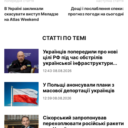
попередня стаття
наступна стаття
В Україні закликали
Дощі і послаблення спеки:
скасувати виступ Меладзе
прогноз погоди на сьогодні
на Atlas Weekend
СТАТТІ ПО ТЕМІ
Українців попередили про нові
цілі РФ під час обстрілів
української інфраструктури...
12:43 08.08.2026
У Польщі анонсували плани з
масової депортації українців
12:39 08.08.2026
Сікорський запропонував
перехоплювати російські ракети