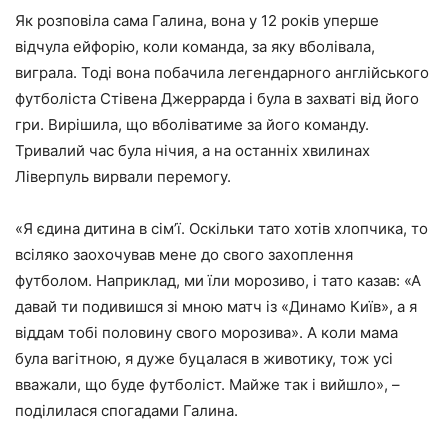
Як розповіла сама Галина, вона у 12 років уперше
відчула ейфорію, коли команда, за яку вболівала,
виграла. Тоді вона побачила легендарного англійського
футболіста Стівена Джеррарда і була в захваті від його
гри. Вирішила, що вболіватиме за його команду.
Тривалий час була нічия, а на останніх хвилинах
Ліверпуль вирвали перемогу.
«Я єдина дитина в сім’ї. Оскільки тато хотів хлопчика, то
всіляко заохочував мене до свого захоплення
футболом. Наприклад, ми їли морозиво, і тато казав: «А
давай ти подивишся зі мною матч із «Динамо Київ», а я
віддам тобі половину свого морозива». А коли мама
була вагітною, я дуже буцалася в животику, тож усі
вважали, що буде футболіст. Майже так і вийшло», –
поділилася спогадами Галина.