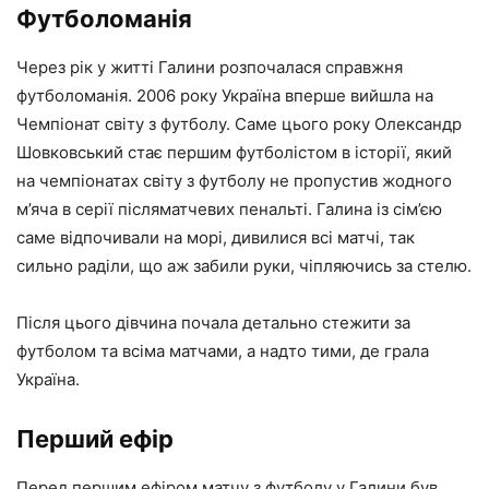
Футболоманія
Через рік у житті Галини розпочалася справжня
футболоманія. 2006 року Україна вперше вийшла на
Чемпіонат світу з футболу. Саме цього року Олександр
Шовковський стає першим футболістом в історії, який
на чемпіонатах світу з футболу не пропустив жодного
м’яча в серії післяматчевих пенальті. Галина із сім’єю
саме відпочивали на морі, дивилися всі матчі, так
сильно раділи, що аж забили руки, чіпляючись за стелю.
Після цього дівчина почала детально стежити за
футболом та всіма матчами, а надто тими, де грала
Україна.
Перший ефір
Перед першим ефіром матчу з футболу у Галини був