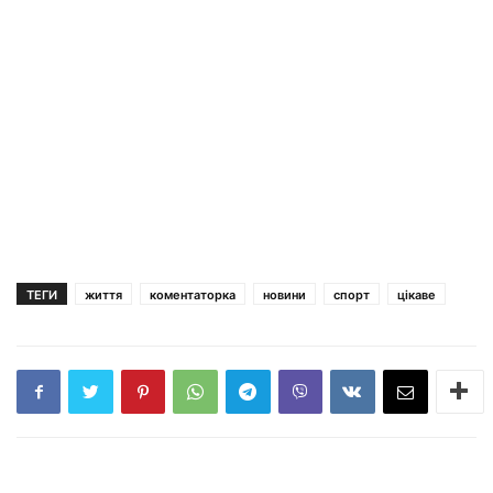
ТЕГИ
життя
коментаторка
новини
спорт
цікаве