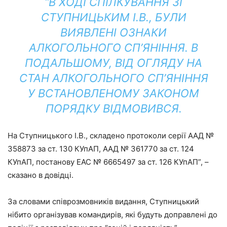
“В ХОДІ СПІЛКУВАННЯ ЗІ
СТУПНИЦЬКИМ І.В., БУЛИ
ВИЯВЛЕНІ ОЗНАКИ
АЛКОГОЛЬНОГО СП’ЯНІННЯ. В
ПОДАЛЬШОМУ, ВІД ОГЛЯДУ НА
СТАН АЛКОГОЛЬНОГО СП’ЯНІННЯ
У ВСТАНОВЛЕНОМУ ЗАКОНОМ
ПОРЯДКУ ВІДМОВИВСЯ.
На Ступницького І.В., складено протоколи серії ААД №
358873 за ст. 130 КУпАП, ААД № 361770 за ст. 124
КУпАП, постанову ЕАС № 6665497 за ст. 126 КУпАП”, –
сказано в довідці.
За словами співрозмовників видання, Ступницький
нібито організував командирів, які будуть доправлені до