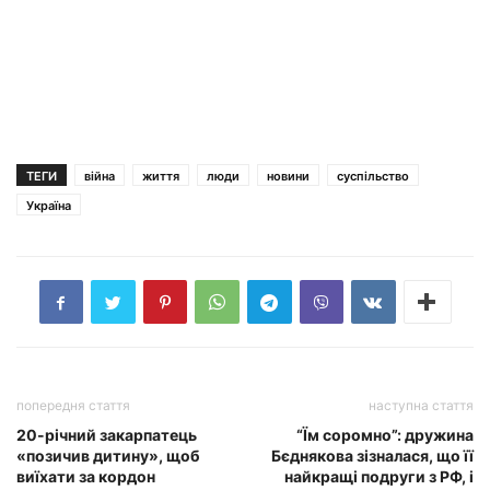
ТЕГИ
війна
життя
люди
новини
суспільство
Україна
попередня стаття
наступна стаття
20-річний закарпатець
“Їм соромно”: дружина
«позичив дитину», щоб
Бєднякова зізналася, що її
виїхати за кордон
найкращі подруги з РФ, і