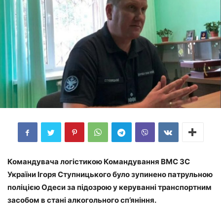
Командувача логістикою Командування ВМС ЗС
України Ігоря Ступницького було зупинено патрульною
поліцією Одеси за підозрою у керуванні транспортним
засобом в стані алкогольного сп’яніння.