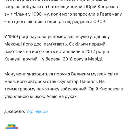
вперше побувати на батьківщині майя Юрій Кнорозов
зміг тільки у 1990-му, коли його запросили в Гватемалу
– до цього він лише один раз від’їжджав з СРСР.
У 1999 році науковець помер від інсульту, однак у
Мексиці його досі пам’ятають. Оскільки перший
пам’ятник на його честь встановили в 2012 році в
Канкуні, другий – у березні 2018 року в Меріді.
Монумент знаходиться поруч з Великим музеєм світу
майя, його автором став скульптор Пачеллі. На
триметровому пам’ятнику зображений Юрій Кнорозов з
улюбленою кішкою Асею на руках.
Джерело:
Укрінформ