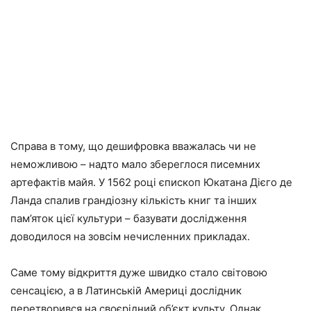
Справа в тому, що дешифровка вважалась чи не
неможливою – надто мало збереглося писемних
артефактів майя. У 1562 році єпископ Юкатана Дієго де
Ланда спалив грандіозну кількість книг та інших
пам’яток цієї культури – базувати дослідження
доводилося на зовсім нечисленних прикладах.
Саме тому відкриття дуже швидко стало світовою
сенсацією, а в Латинській Америці дослідник
перетворився на своєрідний об’єкт культу. Однак