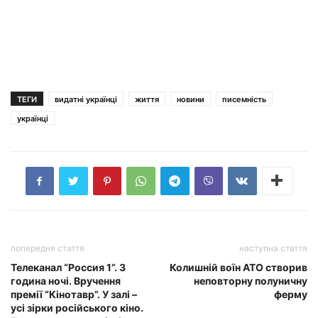
ТЕГИ
видатні українці
життя
новини
писемність
українці
попередня стаття
наступна стаття
Телеканал “Россия 1”. 3
Колишній воїн АТО створив
година ночі. Вручення
неповторну полуничну
премії “Кінотавр”. У залі –
ферму
усі зірки російського кіно.