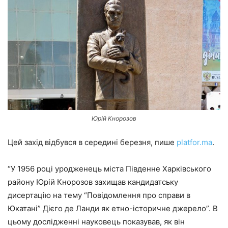
Юрій Кнорозов
Цей захід відбувся в середині березня, пише
platfor.ma
.
“У 1956 році уродженець міста Південне Харківського
району Юрій Кнорозов захищав кандидатську
дисертацію на тему “Повідомлення про справи в
Юкатані” Дієго де Ланди як етно-історичне джерело”. В
цьому дослідженні науковець показував, як він