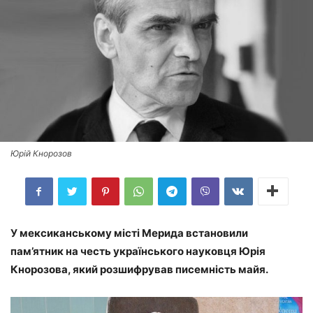
Юрій Кнорозов
У мексиканському місті Мерида встановили
пам’ятник на честь українського науковця Юрія
Кнорозова, який розшифрував писемність майя.