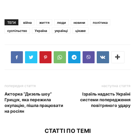
ТЕГИ
війна
життя
люди
новини
політика
суспільство
Україна
українці
цікаве
попередня стаття
наступна стаття
Акторка “Дизель шоу”
Ізраїль надасть Україні
Грицук, яка пережила
системи попередження
окупацію, пішла працювати
повітряного удару
на росіян
СТАТТІ ПО ТЕМІ