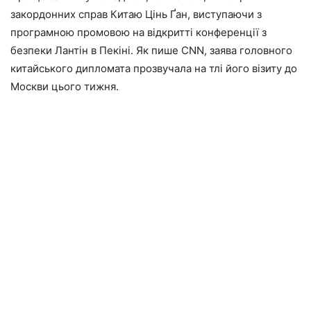
закордонних справ Китаю Цінь Ґан, виступаючи з
програмною промовою на відкритті конференції з
безпеки Лантін в Пекіні. Як пише CNN, заява головного
китайського дипломата прозвучала на тлі його візиту до
Москви цього тижня.