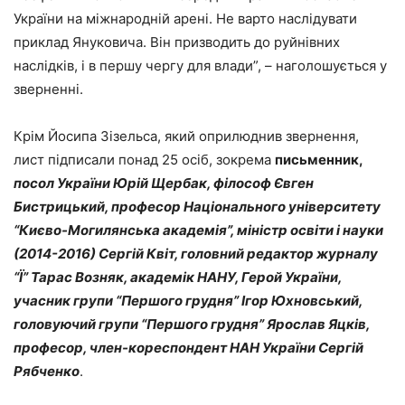
України на міжнародній арені. Не варто наслідувати
приклад Януковича. Він призводить до руйнівних
наслідків, і в першу чергу для влади”, – наголошується у
зверненні.
Крім Йосипа Зізельса, який оприлюднив звернення,
лист підписали понад 25 осіб, зокрема
письменник,
посол У
країни Юрій Щербак, філософ Євген
Бистрицький, професор Національного університету
“Києво-Могилянська академія”, міністр освіти і науки
(2014-2016) Сергій Квіт, головний редактор журналу
“Ї” Тарас Возняк, академік НАНУ, Герой України,
учасник групи “Першого грудня” Ігор Юхновський,
головуючий групи “Першого грудня” Ярослав Яцків,
професор, член-кореспондент НАН України Сергій
Рябченко
.