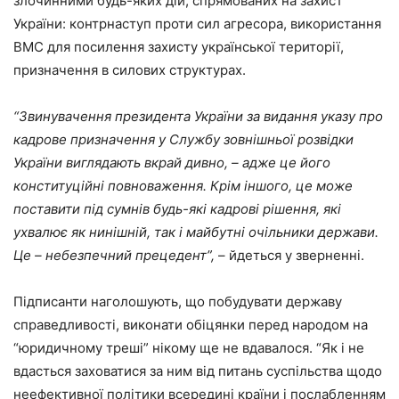
злочинними будь-яких дій, спрямованих на захист
України: контрнаступ проти сил агресора, використання
ВМС для посилення захисту української території,
призначення в силових структурах.
“Звинувачення президента України за видання указу про
кадрове призначення у Службу зовнішньої розвідки
України виглядають вкрай дивно, – адже це його
конституційні повноваження. Крім іншого, це може
поставити під сумнів будь-які кадрові рішення, які
ухвалює як нинішній, так і майбутні очільники держави.
Це – небезпечний прецедент”,
– йдеться у зверненні.
Підписанти наголошують, що побудувати державу
справедливості, виконати обіцянки перед народом на
“юридичному треші” нікому ще не вдавалося. “Як і не
вдасться заховатися за ним від питань суспільства щодо
неефективної політики всередині країни і послабленням