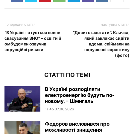
попередня стаття
наступна стаття
“В Україні готується повне
“Досить шастати”: Кличка,
скасування ЗНО” – освітній
який закликає сидіти
омбудсмен озвучив
вдома, спіймали на
корупційні ризики
порушенні карантину
(фото)
СТАТТІ ПО ТЕМІ
В Україні розподіляти
електроенергію будуть по-
новому, – Шмигаль
11:45 07.08.2026
Федоров висловився про
можливості знищення