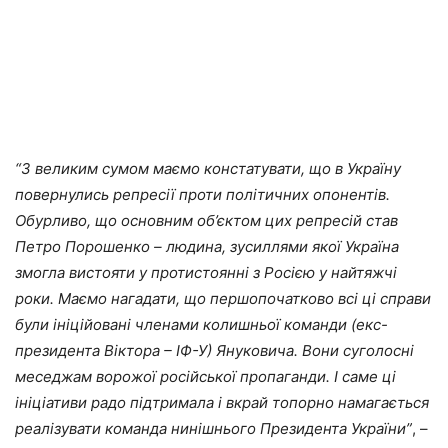
“З великим сумом маємо констатувати, що в Україну
повернулись репресії проти політичних опонентів.
Обурливо, що основним об’єктом цих репресій став
Петро Порошенко – людина, зусиллями якої Україна
змогла вистояти у протистоянні з Росією у найтяжчі
роки. Маємо нагадати, що першопочатково всі ці справи
були ініційовані членами колишньої команди (екс-
президента Віктора – ІФ-У) Януковича. Вони суголосні
меседжам ворожої російської пропаганди. І саме ці
ініціативи радо підтримала і вкрай топорно намагається
реалізувати команда нинішнього Президента України”
, –