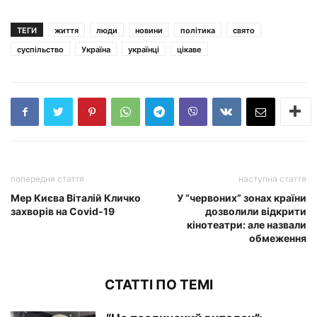
ТЕГИ
життя
люди
новини
політика
свято
суспільство
Україна
українці
цікаве
попередня стаття
наступна стаття
Мер Києва Віталій Кличко
У “червоних” зонах країни
захворів на Covid-19
дозволили відкрити
кінотеатри: але назвали
обмеження
СТАТТІ ПО ТЕМІ