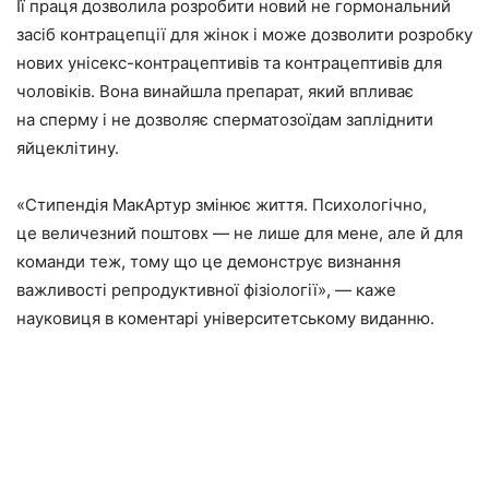
Її праця дозволила розробити новий не гормональний
засіб контрацепції для жінок і може дозволити розробку
нових унісекс-контрацептивів та контрацептивів для
чоловіків. Вона винайшла препарат, який впливає
на сперму і не дозволяє сперматозоїдам запліднити
яйцеклітину.
«Стипендія МакАртур змінює життя. Психологічно,
це величезний поштовх — не лише для мене, але й для
команди теж, тому що це демонструє визнання
важливості репродуктивної фізіології», — каже
науковиця в коментарі університетському виданню.