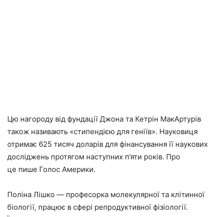
Цю нагороду від фундації Джона та Кетрін МакАртурів
також називають «стипендією для геніїв». Науковиця
отримає 625 тисяч доларів для фінансування її наукових
досліджень протягом наступних п’яти років. Про
це пише Голос Америки.
Поліна Лішко — професорка молекулярної та клітинної
біології, працює в сфері репродуктивної фізіології.