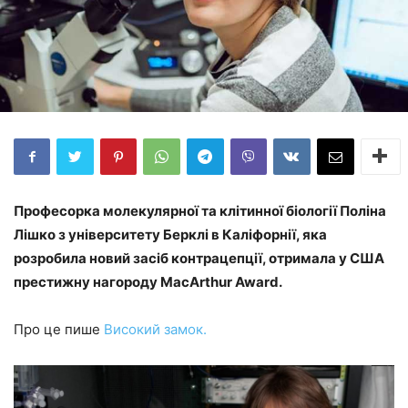
Професорка молекулярної та клітинної біології Поліна
Лішко з університету Берклі в Каліфорнії, яка
розробила новий засіб контрацепції, отримала у США
престижну нагороду MacArthur Award.
Про це пише
Високий замок.