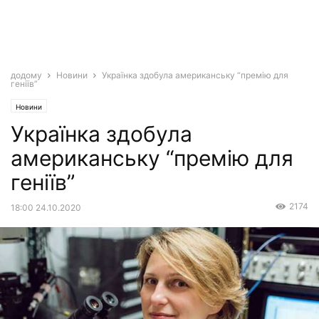
додому
Новини
Українка здобула американську “премію для
геніїв”
Новини
Українка здобула
американську “премію для
геніїв”
2174
18:00 24.10.2020