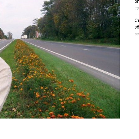
о
10
С
зб
08