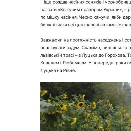
– Іще роздав насіння соняхів і чорнобрив
назвати «Квітучим прапором України», – р
по мішку насіння. Чесно кажучи, якби дер
би уквітчати всі центральні автомагістрал
Зважаючи на протяжність насаджень і сотн
реалізувати задум. Скажімо, нинішнього ро
львівській трасі – з Луцька до Горохова. 
Ковелем і Любомлем. У попередні роки п
Луцька на Рівне.