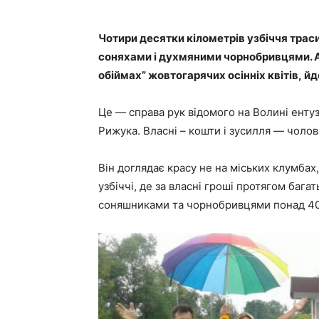
Чотири десятки кілометрів узбіччя трас
соняхами і духмяними чорнобривцями. Ав
обіймах” жовтогарячих осінніх квітів, й
Це — справа рук відомого на Волині ентуз
Рижука. Власні – кошти і зусилля — чолов
Він доглядає красу не на міських клумбах
узбіччі, де за власні гроші протягом баг
соняшниками та чорнобривцями понад 40