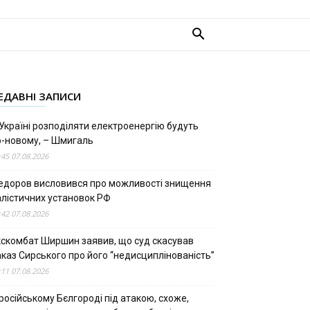
ЕДАВНІ ЗАПИСИ
Україні розподіляти електроенергію будуть
о-новому, – Шмигаль
:45 07.08.2026
едоров висловився про можливості знищення
алістичних установок РФ
:42 07.08.2026
кскомбат Ширшин заявив, що суд скасував
аказ Сирського про його “недисциплінованість”
:11 07.08.2026
російському Бєлгороді під атакою, схоже,