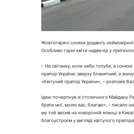
Жовтогарячі соняхи додають неймовірної 
Особливо гарні квіти надвечір у притихлом
– На світанку, коли небо голубе, а соняхи
прапор України: зверху блакитний, а зниз
«Квітучий прапор України», – розповів Вас
Ідею почерпнув зі столичного Майдану Рев
брати мої, молю вас, благаю», – писало н
му той звісив на новорічній ялинці в Києв
благоустроєм у вигляді квітучого прапора