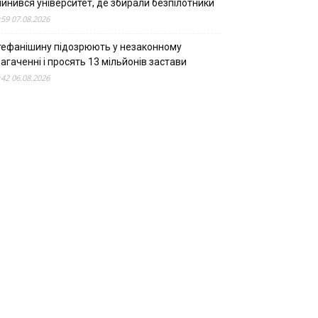
пинився університет, де збирали безпілотники
:59 07.08.2026
тефанішину підозрюють у незаконному
агаченні і просять 13 мільйонів застави
:42 06.08.2026