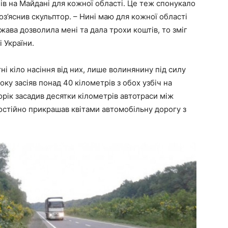
ців на Майдані для кожної області. Це теж спонукало
оз’яснив скульптор. – Нині маю для кожної області
жава дозволила мені та дала трохи коштів, то зміг
і України.
і кіло насіння від них, лише волинянину під силу
ку засіяв понад 40 кілометрів з обох узбіч на
Торік засадив десятки кілометрів автотраси між
остійно прикрашав квітами автомобільну дорогу з