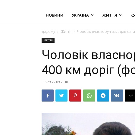
НОВИНИ
УКРАЇНА
ЖИТТЯ
К
додому
Життя
Чоловік власноруч засадив квіта
Життя
Чоловік власно
400 км доріг (ф
06:29 22.09.2018