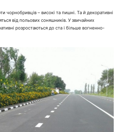
ти чорнобривців – високі та пишні. Та й декоративні
няться від польових соняшників. У звичайних
ративні розростаються до ста і більше вогненно-