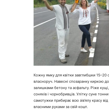
Кожну ямку для квітки завглибшки 15–20 
власноруч. Навесні спозаранку киркою до
залишками бетону та асфальту. Ріже кущі
соняхів і чорнобривців. Улітку суне тонни
самотужки прибирає всю зів’ялу красу від
власними руками за свій кошт.