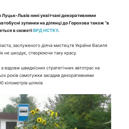
и Луцьк-Львів нині уквітчані декоративними
тобусні зупинки на ділянці до Горохова також “в
деться в сюжеті
ВРД НСТКУ
.
іаста, заслуженого діяча мистецтв України Василя
ік не шкодує, створюючи таку красу.
, а вздовж швидкісних стратегічних автотрас на
атьох років самотужки засадив декоративними
0 кілометрів шляхів