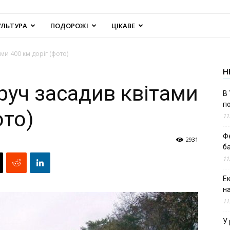
УЛЬТУРА
ПОДОРОЖІ
ЦІКАВЕ
ми 400 км доріг (фото)
Н
руч засадив квітами
В 
п
ото)
11
Ф
2931
б
11
Е
н
11
У 