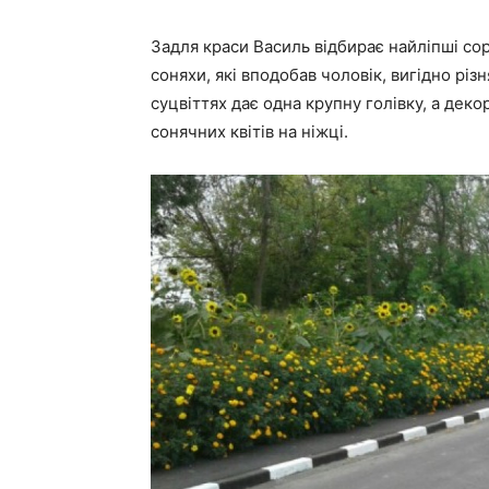
Задля краси Василь відбирає найліпші сор
соняхи, які вподобав чоловік, вигідно різ
суцвіттях дає одна крупну голівку, а деко
сонячних квітів на ніжці.