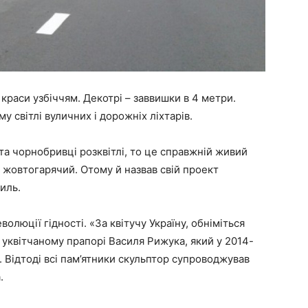
краси узбіччям. Декотрі – заввишки в 4 метри.
у світлі вуличних і дорожніх ліхтарів.
 та чорнобривці розквітлі, то це справжній живий
у жовтогарячий. Отому й назвав свій проект
иль.
олюції гідності. «За квітучу Україну, обніміться
а уквітчаному прапорі Василя Рижука, який у 2014-
і. Відтоді всі пам’ятники скульптор супроводжував
.