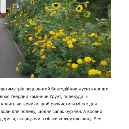
сантиметрів рацьовитий благодійник мусить копати
вбає твердий камінний ґрунт, подекуди із
, косить чагарники, щоб розчистити місце для
 води для поливу, щодня сапає бур’яни. А восени
 дороги, складуючи в мішки кожну насінину. Все