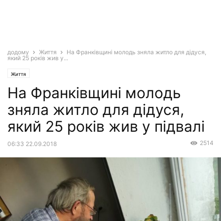
додому
Життя
На Франківщині молодь зняла житло для дідуся,
який 25 років жив у...
Життя
На Франківщині молодь
зняла житло для дідуся,
який 25 років жив у підвалі
2514
06:33 22.09.2018