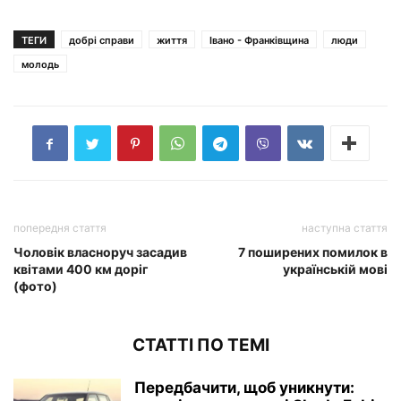
ТЕГИ
добрі справи
життя
Івано - Франківщина
люди
молодь
попередня стаття
наступна стаття
Чоловік власноруч засадив
7 поширених помилок в
квітами 400 км доріг
українській мові
(фото)
СТАТТІ ПО ТЕМІ
Передбачити, щоб уникнути: