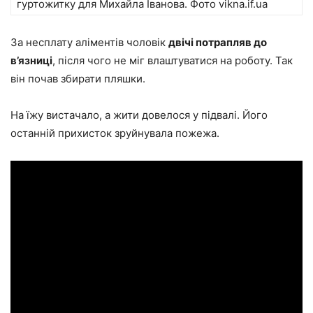
гуртожитку для Михайла Іванова. Фото vikna.if.ua
За несплату аліментів чоловік
двічі потрапляв до
в’язниці
, після чого не міг влаштуватися на роботу. Так
він почав збирати пляшки.
На їжу вистачало, а жити довелося у підвалі. Його
останній прихисток зруйнувала пожежа.