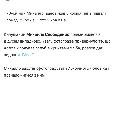
70-річний Михайло Іванов жив у комірчині в підвалі
понад 25 років. Фото vikna.if.ua
Калушанин
Михайло Слободяник
познайомився з
дідусем випадково. Увагу фотографа привернуло те, що
чоловік годував голубів крихтами хліба, розповідає
видання “
Вікна
“.
Михайло захотів сфотографувати 70-річного чоловіка і
познайомитися з ним.