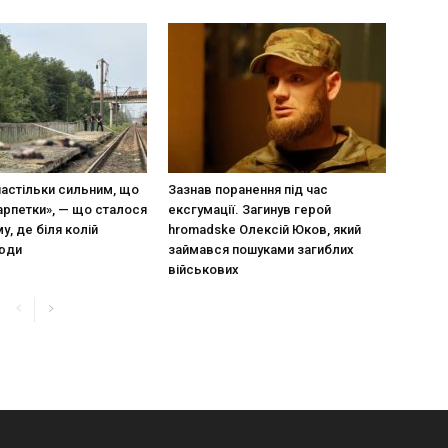
настільки сильним, що
Зазнав поранення під час
арпетки», — що сталося
ексгумації. Загинув герой
у, де біля колій
hromadske Олексій Юков, який
люди
займався пошуками загиблих
військових