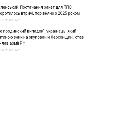
еленський: Постачання ракет для ППО
оротилось втричі, порівняно з 2025 роком
:22 06.08.2026
е поодинокий випадок”: українець, який
итиною зник на окупованій Херсонщині, став
 лав армії РФ
:36 03.08.2026