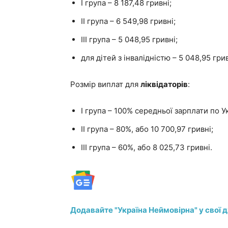
I група – 8 187,48 гривні;
II група – 6 549,98 гривні;
III група – 5 048,95 гривні;
для дітей з інвалідністю – 5 048,95 грив
Розмір виплат для
ліквідаторів
:
I група – 100% середньої зарплати по Ук
II група – 80%, або 10 700,97 гривні;
III група – 60%, або 8 025,73 гривні.
Додавайте "Україна Неймовірна" у свої 