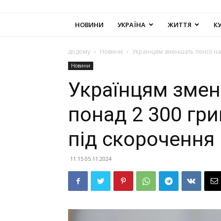
НОВИНИ
УКРАЇНА
ЖИТТЯ
К
додому
Новини
Українцям зменшать пенсії на
Новини
Українцям змен
понад 2 300 гри
під скорочення
11:15 05.11.2024