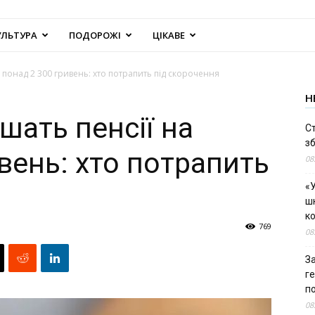
УЛЬТУРА
ПОДОРОЖІ
ЦІКАВЕ
 понад 2 300 гривень: хто потрапить під скорочення
Н
шать пенсії на
С
зб
вень: хто потрапить
08
«У
шк
к
769
08
За
г
п
08