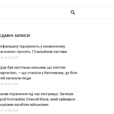
ЕДАВНІ ЗАПИСИ
тефанішину підозрюють у незаконному
агаченні і просять 13 мільйонів застави
:42 06.08.2026
дар був настільки сильним, що злетіли
арпетки», — що сталося у Квітневому, де біля
олій загинули люди
:36 06.08.2026
знав поранення під час ексгумації. Загинув
ерой hromadske Олексій Юков, який займався
ошуками загиблих військових
:27 06.08.2026