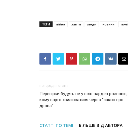
ТЕГИ
війна
життя
люди
новини
полі
попередня стаття
Перевірки будуть не у всіх: нардеп розповів,
кому варто хвилюватися через “закон про
дрова”
СТАТТІ ПО ТЕМІ
БІЛЬШЕ ВІД АВТОРА