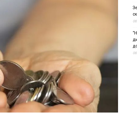
З
ск
08
“Н
д
до
08