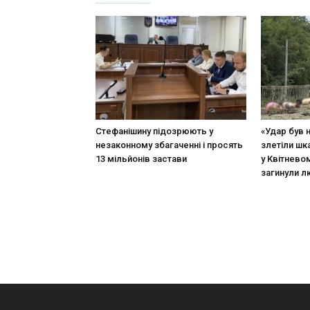
Стефанішину підозрюють у
«Удар був 
незаконному збагаченні і просять
злетіли шк
13 мільйонів застави
у Квітневом
загинули 