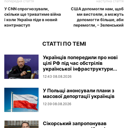
попередня стаття
наступна стаття
У CNN спрогнозували,
США допомогли нам, щоб
скільки ще триватиме війна
ми вистояли, а можуть
і коли Україна піде в новий
допомогти більше, аби
контрнаступ
перемогли, – Зеленський
СТАТТІ ПО ТЕМІ
Українців попередили про нові
цілі РФ під час обстрілів
української інфраструктури...
12:43 08.08.2026
У Польщі анонсували плани з
масової депортації українців
12:39 08.08.2026
Сікорський запропонував