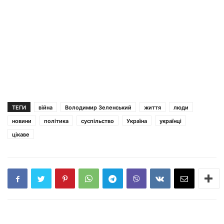
ТЕГИ
війна
Володимир Зеленський
життя
люди
новини
політика
суспільство
Україна
українці
цікаве