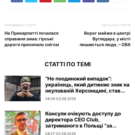
попередня стаття
наступна стаття
На Прикарпатті почалася
Ворог майже в центрі
справжня зима: гірські
Вугледара, у місті
дороги присипало снігом
лишаються люди, – ОВА
СТАТТІ ПО ТЕМІ
“Не поодинокий випадок”:
українець, який дитиною зник на
окупованій Херсонщині, став...
08:36 03.08.2026
Консули очікують доступу до
директора CEO Club,
затриманого в Польщі “за...
08:27 03.08.2026