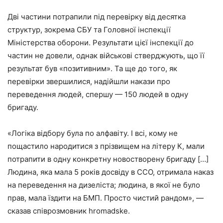
Дві частини потрапили під перевірку від десятка
структур, зокрема СБУ та Головної інспекції
Міністерства оборони. Результати цієї інспекції до
частин не довели, однак військові стверджують, що її
результат був «позитивним». Та ще до того, як
перевірки звершилися, надійшли накази про
переведення людей, спершу — 150 людей в одну
бригаду.
«Логіка відбору була по алфавіту. І всі, кому не
пощастило народитися з прізвищем на літеру К, мали
потрапити в одну конкретну новостворену бригаду […]
Людина, яка мала 5 років досвіду в ССО, отримала наказ
на переведення на дизеліста; людина, в якої не було
прав, мала їздити на БМП. Просто чистий рандом», —
сказав співрозмовник hromadske.