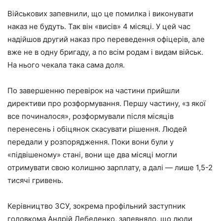
Військових запевнили, що це помилка і виконувати
наказ не будуть. Так він «висів» 4 місяці. У цей час
надійшов другий наказ про переведення офіцерів, але
вже не в одну бригаду, а по всім родам і видам військ.
На нього чекала така сама доля.
По завершенню перевірок на частини прийшли
директиви про розформування. Першу частину, «з якої
все починалося», розформували після місяців
перенесень і обіцянок скасувати рішення. Людей
передали у розпорядження. Поки вони були у
«підвішеному» стані, вони ще два місяці могли
отримувати свою колишню зарплату, а далі — лише 1,5-2
тисячі гривень.
Керівництво ЗСУ, зокрема профільний заступник
головкома Андрій Лебеденко, запевняло, що люди