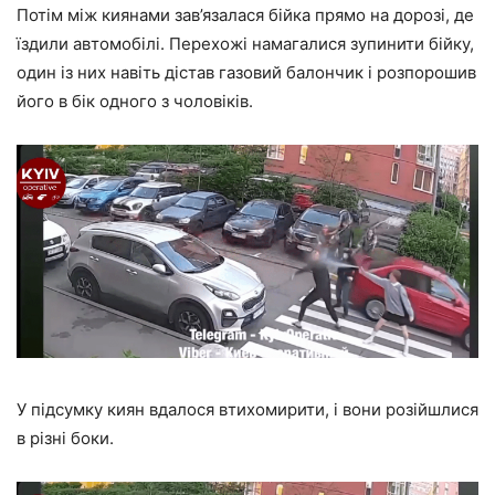
Потім між киянами зав’язалася бійка прямо на дорозі, де
їздили автомобілі. Перехожі намагалися зупинити бійку,
один із них навіть дістав газовий балончик і розпорошив
його в бік одного з чоловіків.
У підсумку киян вдалося втихомирити, і вони розійшлися
в різні боки.