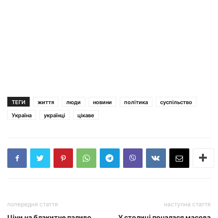
ТЕГИ
життя
люди
новини
політика
суспільство
Україна
українці
цікаве
попередня стаття
наступна стаття
Ціни на блакитне паливо
У столиці почалася масова