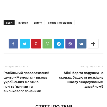
ТЕГИ
вибори
життя
Петро Порошенко
попередня стаття
наступна стаття
Російський правозахисний
Міні-бар та подушки на
центр «Меморіал» визнав
сходах: будують розкішну
українських моряків
школу з надсучасним
політв`язнями та
дизайном5
військовополоненими
СТАТТІ ПО ТЕМІ