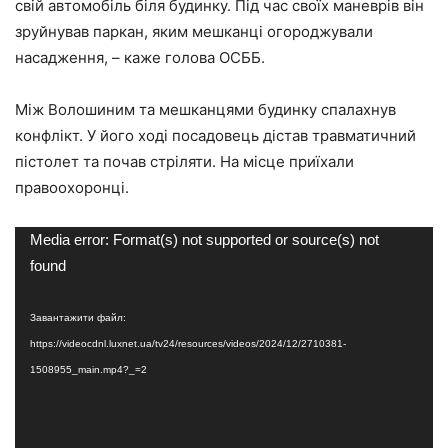
свій автомобіль біля будинку. Під час своїх маневрів він
зруйнував паркан, яким мешканці огороджували
насадження, – каже голова ОСББ.
Між Волошиним та мешканцями будинку спалахнув
конфлікт. У його ході посадовець дістав травматичний
пістолет та почав стріляти. На місце приїхали
правоохоронці.
Відеопрогравач
Media error: Format(s) not supported or source(s) not
found
Завантажити файл:
https://videocdnl.luxnet.ua/tv24/resources/videos/2024/12/2710381-
1508955_main.mp4?_=2