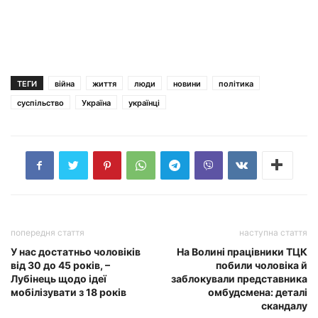
ТЕГИ
війна
життя
люди
новини
політика
суспільство
Україна
українці
попередня стаття
наступна стаття
У нас достатньо чоловіків
На Волині працівники ТЦК
від 30 до 45 років, –
побили чоловіка й
Лубінець щодо ідеї
заблокували представника
мобілізувати з 18 років
омбудсмена: деталі
скандалу