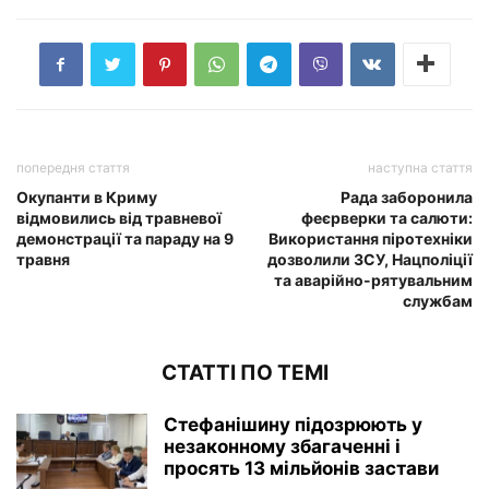
попередня стаття
наступна стаття
Окупанти в Криму
Рада заборонила
відмовились від травневої
феєрверки та салюти:
демонстрації та параду на 9
Використання піротехніки
травня
дозволили ЗСУ, Нацполіції
та аварійно-рятувальним
службам
СТАТТІ ПО ТЕМІ
Стефанішину підозрюють у
незаконному збагаченні і
просять 13 мільйонів застави