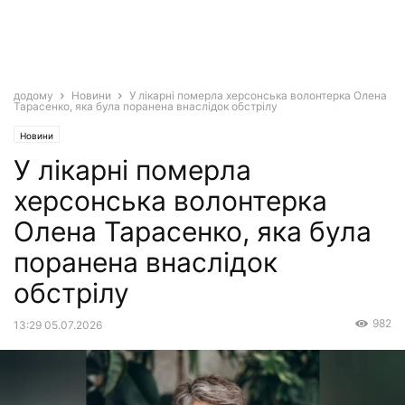
додому
Новини
У лікарні померла херсонська волонтерка Олена
Тарасенко, яка була поранена внаслідок обстрілу
Новини
У лікарні померла
херсонська волонтерка
Олена Тарасенко, яка була
поранена внаслідок
обстрілу
982
13:29 05.07.2026