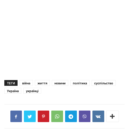
ТЕГИ
війна
життя
новини
політика
суспільство
Україна
українці