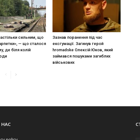
настільки сильним, що
Зазнав поранення під час
арпетки», — що сталося
ексгумації. Загинув герой
у, де біля колій
hromadske Олексій Юков, який
люди
займався пошуками загиблих
військових
 НАС
С
acy policy