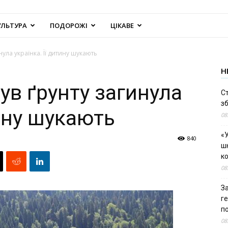
УЛЬТУРА
ПОДОРОЖІ
ЦІКАВЕ
инула українка. Її дитину шукають
Н
сув ґрунту загинула
С
зб
тину шукають
08
«У
840
шк
к
08
За
г
п
08