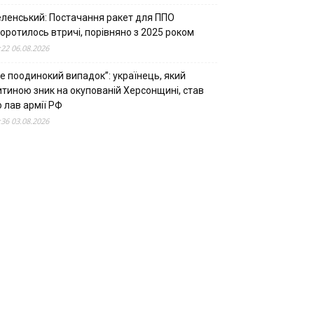
еленський: Постачання ракет для ППО
оротилось втричі, порівняно з 2025 роком
:22 06.08.2026
е поодинокий випадок”: українець, який
итиною зник на окупованій Херсонщині, став
 лав армії РФ
:36 03.08.2026