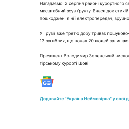
Нагадаємо, 3 серпня районі курортного с
масштабний зсув ґрунту. Внаслідок стихі
пошкоджені лінії електропередач, зруйно
У Грузії вже третю добу триває пошуково
13 загиблих, ще понад 20 людей залишают
Президент Володимир Зеленський висловив
гірському курорті Шові.
Додавайте "Україна Неймовірна" у свої 