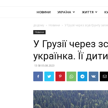
НОВИНИ
УКРАЇНА
ЖИТТЯ
К
додому
Новини
У Грузії через зсув ґрунту заг
Новини
У Грузії через з
українка. Її ди
13:58 05.08.2023