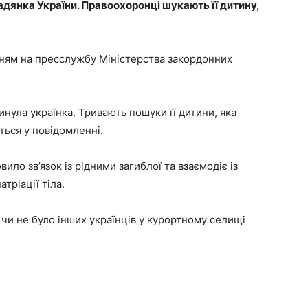
мадянка України. Правоохоронці шукають її дитину,
ням на пресслужбу Міністерства закордонних
инула українка. Тривають пошуки її дитини, яка
еться у повідомленні.
ило зв’язок із рідними загиблої та взаємодіє із
тріації тіла.
 чи не було інших українців у курортному селищі