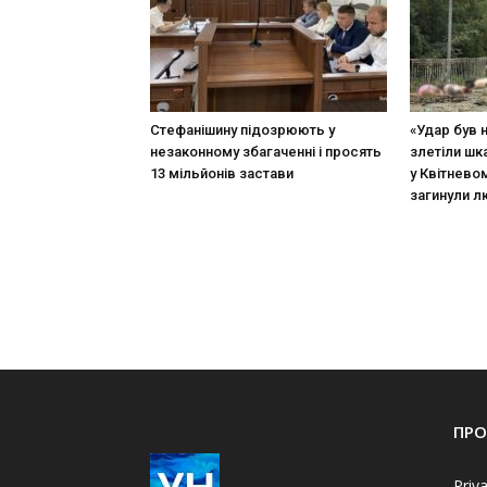
Стефанішину підозрюють у
«Удар був 
незаконному збагаченні і просять
злетіли шк
13 мільйонів застави
у Квітневом
загинули 
ПРО
Priv