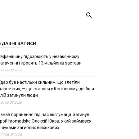
ЕДАВНІ ЗАПИСИ
тефанішину підозрюють у незаконному
агаченні і просять 13 мільйонів застави
:42 06.08.2026
дар був настільки сильним, що злетіли
арпетки», — що сталося у Квітневому, де біля
олій загинули люди
:36 06.08.2026
знав поранення під час ексгумації. Загинув
ерой hromadske Олексій Юков, який займався
ошуками загиблих військових
:27 06.08.2026