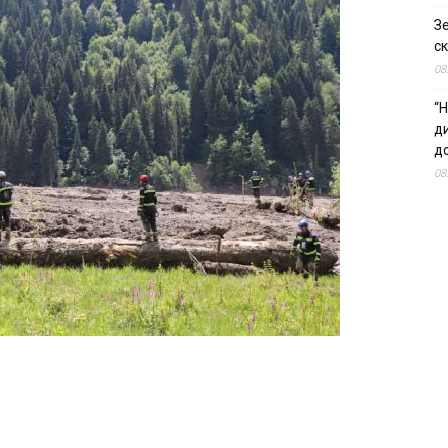
З
ск
08
“Н
д
до
08