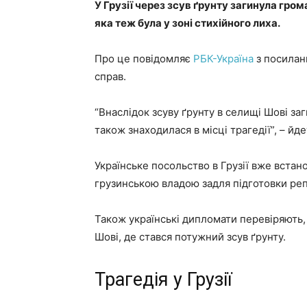
У Грузії через зсув ґрунту загинула гро
яка теж була у зоні стихійного лиха.
Про це повідомляє
РБК-Україна
з посилан
справ.
“Внаслідок зсуву ґрунту в селищі Шові заг
також знаходилася в місці трагедії”, – йд
Українське посольство в Грузії вже встанов
грузинською владою задля підготовки репа
Також українські дипломати перевіряють,
Шові, де стався потужний зсув ґрунту.
Трагедія у Грузії