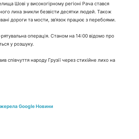
елища Шові у високогірному регіоні Рача стався
йного лиха зникли безвісти десятки людей. Також
вані дороги та мости, зв’язок працює з перебоями.
-рятувальна операція. Станом на 14:00 відомо про
ься у розшуку.
 співчуття народу Грузії через стихійне лихо на
джерела Google Новини