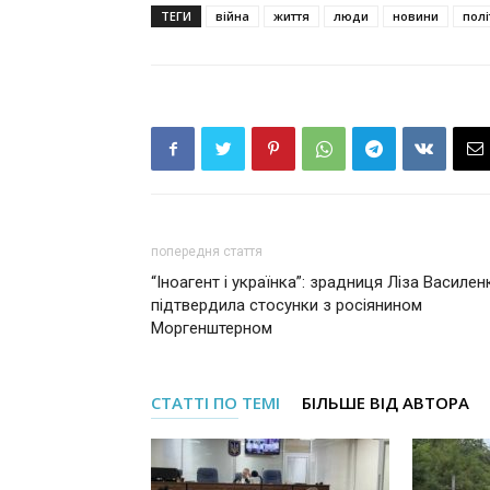
ТЕГИ
війна
життя
люди
новини
полі
попередня стаття
“Іноагент і українка”: зрадниця Ліза Василен
підтвердила стосунки з росіянином
Моргенштерном
СТАТТІ ПО ТЕМІ
БІЛЬШЕ ВІД АВТОРА