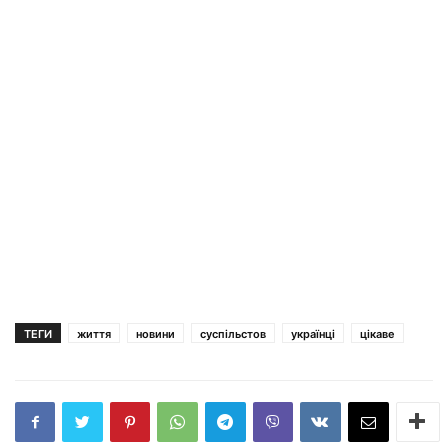
ТЕГИ
життя
новини
суспільстов
українці
цікаве