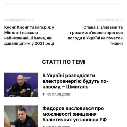
попередня стаття
наступна стаття
Куонг Кионг та Імпєрія: у
Спека зі зливами та
Мін’юсті назвали
грозами: з’явився прогноз
найнезвичніші імена, які
погоди в Україні на початок
давали дітям у 2021 році
тижня
СТАТТІ ПО ТЕМІ
В Україні розподіляти
електроенергію будуть по-
новому, – Шмигаль
11:45 07.08.2026
Федоров висловився про
можливості знищення
балістичних установок РФ