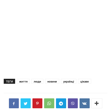
ТЕГИ
життя
люди
новини
українці
цікаве