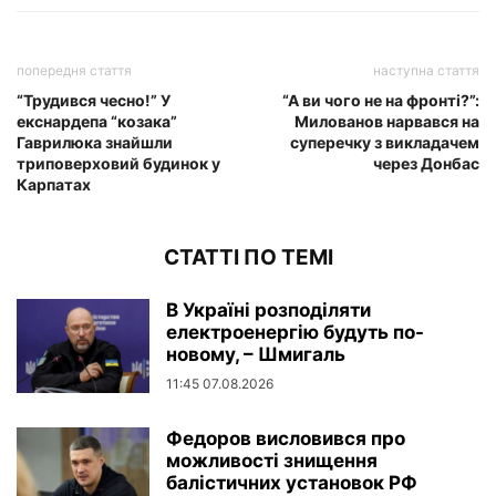
попередня стаття
наступна стаття
“Трудився чесно!” У
“А ви чого не на фронті?”:
екснардепа “козака”
Милованов нарвався на
Гаврилюка знайшли
суперечку з викладачем
триповерховий будинок у
через Донбас
Карпатах
СТАТТІ ПО ТЕМІ
В Україні розподіляти
електроенергію будуть по-
новому, – Шмигаль
11:45 07.08.2026
Федоров висловився про
можливості знищення
балістичних установок РФ