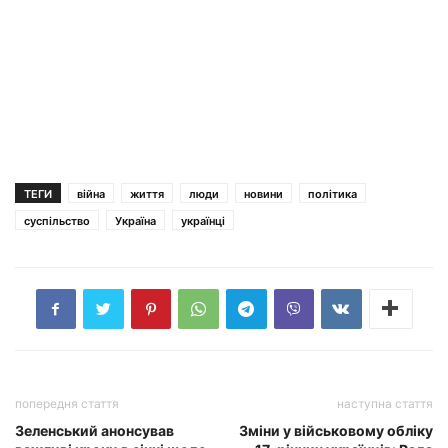
ТЕГИ
війна
життя
люди
новини
політика
суспільство
Україна
українці
попередня стаття
наступна стаття
Зеленський анонсував
Зміни у військовому обліку