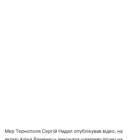
Мер Тернополя Сергій Надал опублікував відео, на
якому Аліна Ременець виконала щемливу пісню на