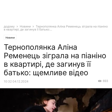
додому
Новини
Тернополянка Аліна Ременець зіграла на піаніно
в квартирі, де загинув її батько:...
Новини
Тернополянка Аліна
Ременець зіграла на піаніно
в квартирі, де загинув її
батько: щемливе відео
693
10:32 04.12.2024