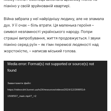
піаніно у своїй зруйнованій квартирі.
Війна забрала у неї найріднішу людину, але не зламала
дух. У її очах – біль втрати. Ця маленька героїня –
символ незламності українського народу. Попри
страшні випробування, життя продовжується. І звуки
піаніно серед руїн – як гімн перемозі людяності над
жорстокістю, – написав міський голова.
Відеопрогравач
Media error: Format(s) not supported or source(s) not
found
Завантажити файл:
https://videocdnl.luxnet.ua/tv24/resources/videos/2024/12/2699514-
1508507_main.mp4?_=2