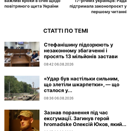
важливі кроки в січні щодо
17-річних українців: Рада
повітряного щита України
підтримала законопроєкт у
першому читанні
СТАТТІ ПО ТЕМІ
Стефанішину підозрюють у
незаконному збагаченні і
просять 13 мільйонів застави
08:42 06.08.2026
«Удар був настільки сильним,
що злетіли шкарпетки», — що
сталося у...
08:36 06.08.2026
Зазнав поранення під час
ексгумації. Загинув герой
hromadske Олексій Юков, який...