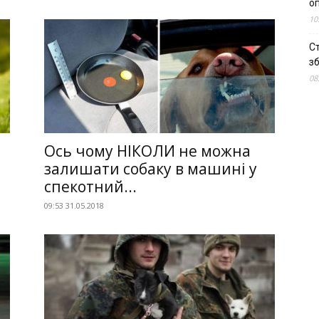
о
10
С
зб
08
Ось чому НІКОЛИ не можна
залишати собаку в машині у
спекотний...
09:53 31.05.2018