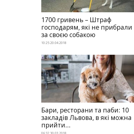
1700 гривень – Штраф
господарям, які не прибрали
за своєю собакою
10:25 20.04.2018
Бари, ресторани та паби: 10
закладів Львова, в які можна
прийти...
06:32 30.03.2018