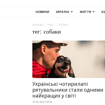
НОВИНИ
УКРАЇНА
ЖИТТЯ
К
додому
теги
собаки
тег: собаки
Українські чотирилапі
рятувальники стали одними 
найкращих у світі
10:56 18.07.2019