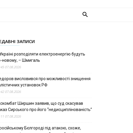
ЕДАВНІ ЗАПИСИ
Україні розподіляти електроенергію будуть
о-новому, – Шмигаль
:45 07.08.2026
едоров висловився про можливості знищення
алістичних установок РФ
:42 07.08.2026
кскомбат Ширшин заявив, що суд скасував
аказ Сирського про його “недисциплінованість”
:11 07.08.2026
російському Бєлгороді під атакою, схоже,