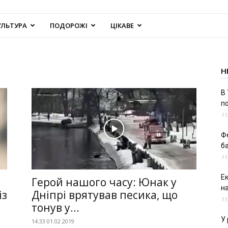
УЛЬТУРА
ПОДОРОЖІ
ЦІКАВЕ
Н
В 
п
11
Ф
б
11
Е
Герой нашого часу: Юнак у
н
із
Дніпрі врятував песика, що
11
тонув у...
У 
14:33 01.02.2019