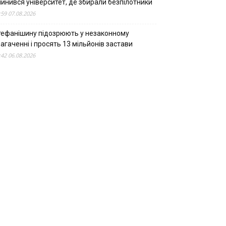
пинився університет, де збирали безпілотники
:59 07.08.2026
тефанішину підозрюють у незаконному
агаченні і просять 13 мільйонів застави
:42 06.08.2026