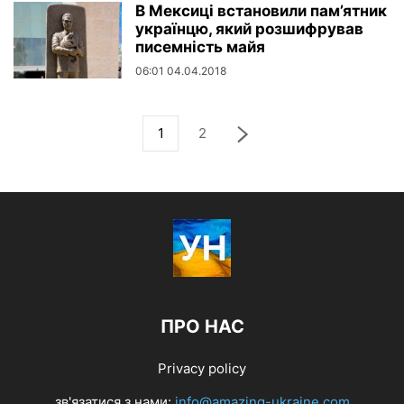
В Мексиці встановили пам’ятник
українцю, який розшифрував
писемність майя
06:01 04.04.2018
1
2
ПРО НАС
Privacy policy
зв'язатися з нами:
info@amazing-ukraine.com