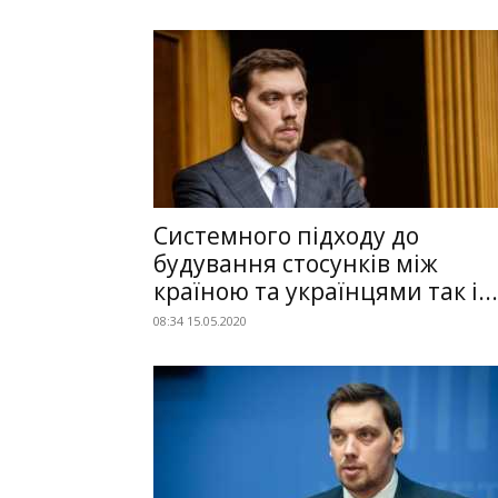
Системного підходу до
будування стосунків між
країною та українцями так і...
08:34 15.05.2020