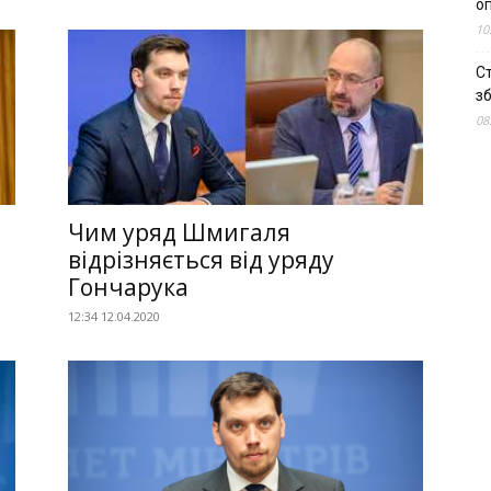
о
10
С
зб
08
Чим уряд Шмигаля
відрізняється від уряду
Гончарука
12:34 12.04.2020