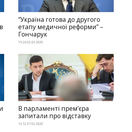
“Україна готова до другого
в
етапу медичної реформи” –
Гончарук
15:26 02.03.2020
и
В парламенті прем’єра
запитали про відставку
13:12 07.02.2020