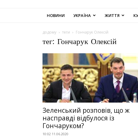
НОВИНИ
УКРАЇНА
ЖИТТЯ
К
додому
теги
Гончарук Олексій
тег: Гончарук Олексій
Зеленський розповів, що ж
насправді відбулося із
Гончаруком?
10:02 11.06.2020