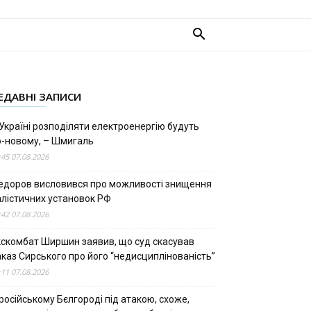
ЕДАВНІ ЗАПИСИ
Україні розподіляти електроенергію будуть
о-новому, – Шмигаль
:45 07.08.2026
едоров висловився про можливості знищення
алістичних установок РФ
:42 07.08.2026
кскомбат Ширшин заявив, що суд скасував
аказ Сирського про його “недисциплінованість”
:11 07.08.2026
російському Бєлгороді під атакою, схоже,