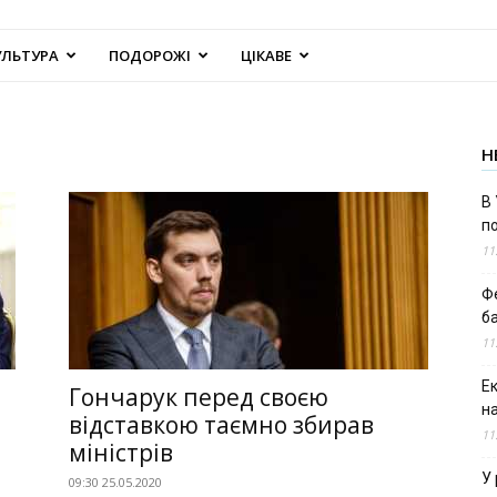
УЛЬТУРА
ПОДОРОЖІ
ЦІКАВЕ
Н
В 
п
11
Ф
б
11
Е
Гончарук перед своєю
н
відставкою таємно збирав
11
міністрів
У 
09:30 25.05.2020