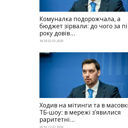
Комуналка подорожчала, а
бюджет зірвали: до чого за пі
року довів...
18:36 02.03.2020
Ходив на мітинги та в масовк
ТБ-шоу: в мережі з’явилися
раритетні...
20:10 12.02.2020