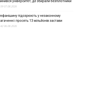
пинився університет, де збирали безпілотники
:59 07.08.2026
тефанішину підозрюють у незаконному
агаченні і просять 13 мільйонів застави
:42 06.08.2026