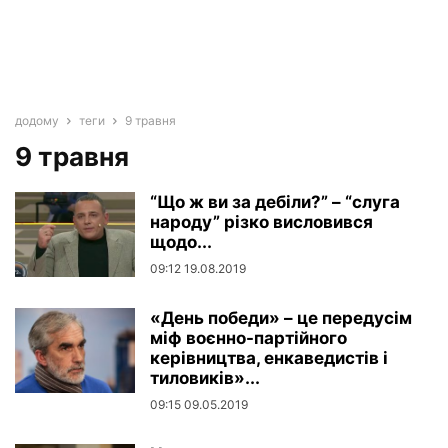
додому
теги
9 травня
9 травня
“Що ж ви за дебіли?” – “слуга
народу” різко висловився
щодо...
09:12 19.08.2019
«День победи» – це передусім
міф воєнно-партійного
керівництва, енкаведистів і
тиловиків»...
09:15 09.05.2019