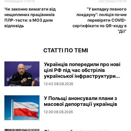
попередня стаття
наступна стаття
Чи законно вимагати від
“У випадку повного
нещеплених працівників
локдауну”: поліція почне
ПЛР-тести: в МОЗ дали
перевіряти COVID-
відповідь
сертифікати по QR-коду в
“Дії”
СТАТТІ ПО ТЕМІ
Українців попередили про нові
цілі РФ під час обстрілів
української інфраструктури...
12:43 08.08.2026
У Польщі анонсували плани з
масової депортації українців
12:39 08.08.2026