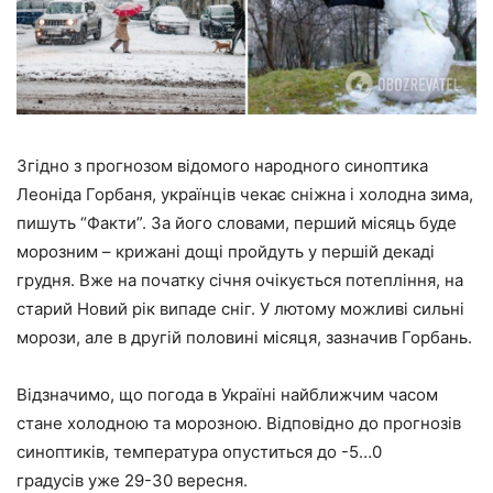
Згідно з прогнозом відомого народного синоптика
Леоніда Горбаня, українців чекає сніжна і холодна зима,
пишуть “Факти”. За його словами, перший місяць буде
морозним – крижані дощі пройдуть у першій декаді
грудня. Вже на початку січня очікується потепління, на
старий Новий рік випаде сніг. У лютому можливі сильні
морози, але в другій половині місяця, зазначив Горбань.
Відзначимо, що погода в Україні найближчим часом
стане холодною та морозною. Відповідно до прогнозів
синоптиків, температура опуститься до -5…0
градусів уже 29-30 вересня.