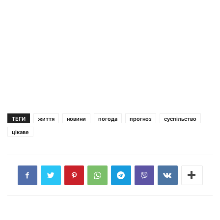
ТЕГИ
життя
новини
погода
прогноз
суспільство
цікаве