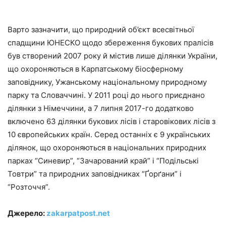
Варто зазначити, що природний об’єкт всесвітньої
спадщини ЮНЕСКО щодо збереження букових пралісів
був створений 2007 року й містив лише ділянки України,
що охороняються в Карпатському біосферному
заповіднику, Ужанському національному природному
парку та Словаччині. У 2011 році до нього приєднано
ділянки з Німеччини, а 7 липня 2017-го додатково
включено 63 ділянки букових лісів і старовікових лісів з
10 європейських країн. Серед останніх є 9 українських
ділянок, що охороняються в національних природних
парках “Синевир”, “Зачарований край” і “Подільські
Товтри” та природних заповідниках “Ґорґани” і
“Розточчя”.
Джерело:
zakarpatpost.net