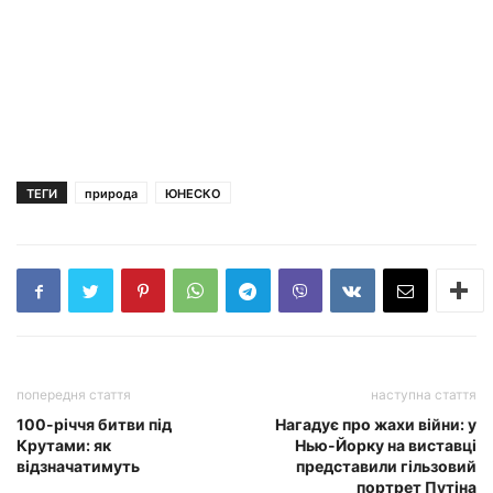
ТЕГИ
природа
ЮНЕСКО
попередня стаття
наступна стаття
100-річчя битви під
Нагадує про жахи війни: у
Крутами: як
Нью-Йорку на виставці
відзначатимуть
представили гільзовий
портрет Путіна