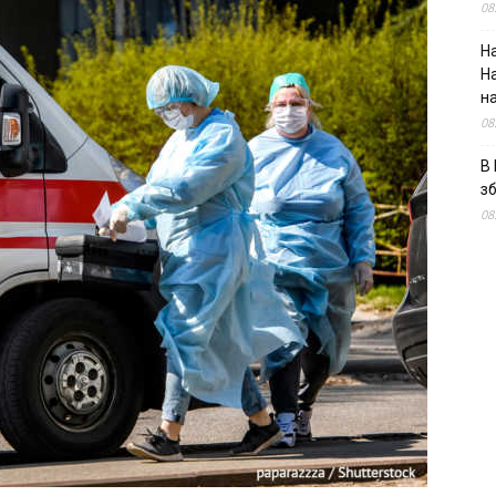
08
На
Н
н
08
В 
з
08