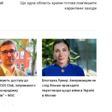
ій
Ще одна область країни готова пом’якшити
карантинні заходи
ікують доступу до
Блогерка Лумер: Американцям не
CEO Club, затриманого
слід більше проводити
за крадіжку
переговори щодо війни в Україні
ів” – МЗС
в Москві