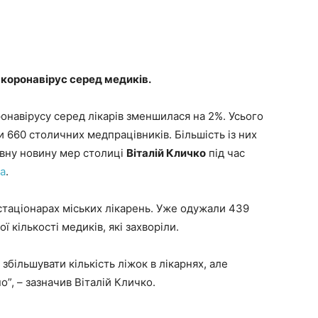
 коронавірус серед медиків.
оронавірусу серед лікарів зменшилася на 2%. Усього
и 660 столичних медпрацівників. Більшість із них
ивну новину мер столиці
Віталій Кличко
під час
а
.
 стаціонарах міських лікарень. Уже одужали 439
ї кількості медиків, які захворіли.
більшувати кількість ліжок в лікарнях, але
о”, – зазначив Віталій Кличко.