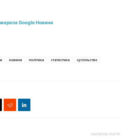
джерела Google Новини
и
новини
політика
статистика
суспільство
наступна стаття