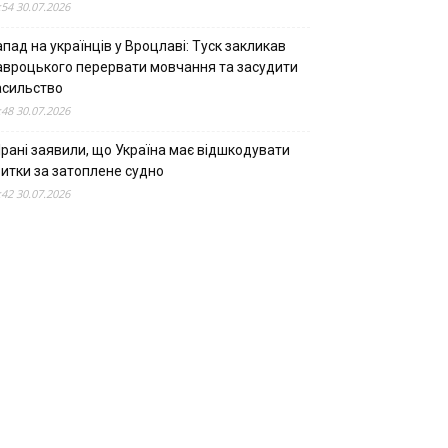
:54 30.07.2026
пад на українців у Вроцлаві: Туск закликав
авроцького перервати мовчання та засудити
асильство
:48 30.07.2026
Ірані заявили, що Україна має відшкодувати
битки за затоплене судно
:42 30.07.2026