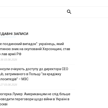
ЕДАВНІ ЗАПИСИ
е поодинокий випадок”: українець, який
итиною зник на окупованій Херсонщині, став
 лав армії РФ
:36 03.08.2026
онсули очікують доступу до директора CEO
ub, затриманого в Польщі “за крадіжку
елосипедів” – МЗС
:27 03.08.2026
логерка Лумер: Американцям не слід більше
роводити переговори щодо війни в Україні в
оскві