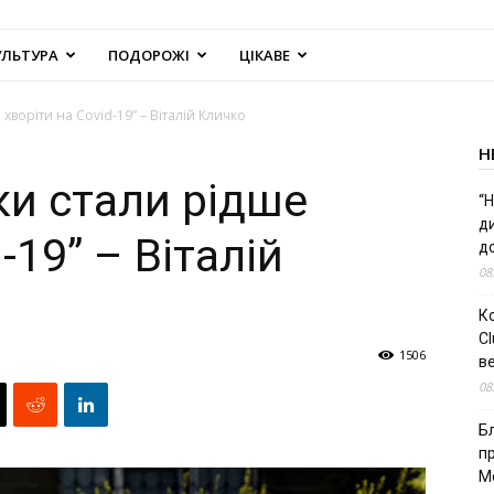
УЛЬТУРА
ПОДОРОЖІ
ЦІКАВЕ
хворіти на Covid-19” – Віталій Кличко
Н
ки стали рідше
“Н
д
-19” – Віталій
до
08
К
Cl
1506
в
08
Б
п
М