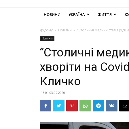
НОВИНИ
УКРАЇНА
ЖИТТЯ
К
додому
Новини
“Столичні медики стали рідше 
Новини
“Столичні меди
хворіти на Covid
Кличко
15:01 03.07.2020