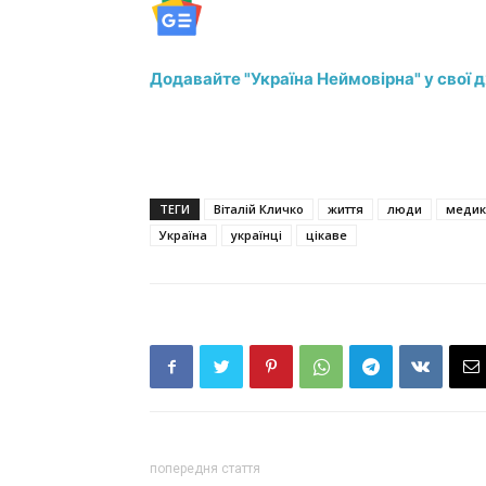
Додавайте "Україна Неймовірна" у свої 
ТЕГИ
Віталій Кличко
життя
люди
медик
Україна
українці
цікаве
попередня стаття