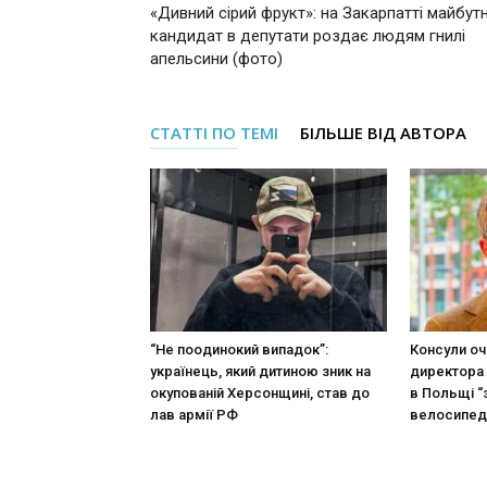
«Дивний сірий фрукт»: на Закарпатті майбутн
кандидат в депутати роздає людям гнилі
апельсини (фото)
СТАТТІ ПО ТЕМІ
БІЛЬШЕ ВІД АВТОРА
“Не поодинокий випадок”:
Консули оч
українець, який дитиною зник на
директора 
окупованій Херсонщині, став до
в Польщі “
лав армії РФ
велосипед