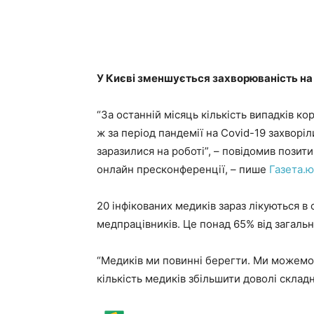
У Києві зменшується захворюваність на
“За останній місяць кількість випадків к
ж за період пандемії на Covid-19 захворіл
заразилися на роботі”, – повідомив позит
онлайн пресконференції, – пише
Газета.ю
20 інфікованих медиків зараз лікуються в
медпрацівників. Це понад 65% від загально
“Медиків ми повинні берегти. Ми можемо з
кількість медиків збільшити доволі складн