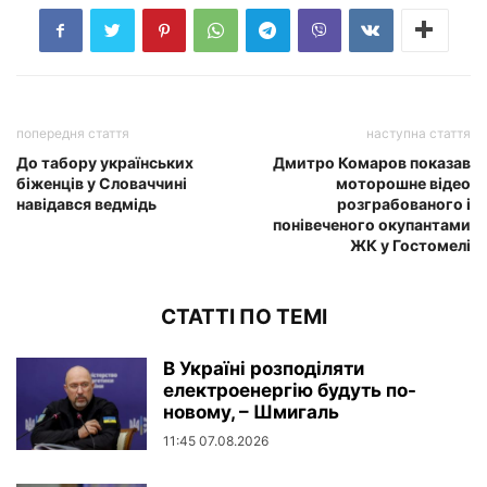
попередня стаття
наступна стаття
До табору українських
Дмитро Комаров показав
біженців у Словаччині
моторошне відео
навідався ведмідь
розграбованого і
понівеченого окупантами
ЖК у Гостомелі
СТАТТІ ПО ТЕМІ
В Україні розподіляти
електроенергію будуть по-
новому, – Шмигаль
11:45 07.08.2026