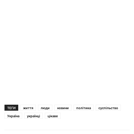
ТЕГИ
життя
люди
новини
політика
суспільство
Україна
українці
цікаве