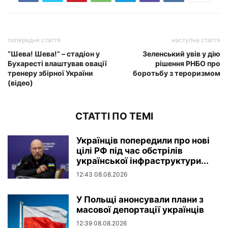
попередня стаття
наступна стаття
“Шева! Шева!” – стадіон у
Зеленський увів у дію
Бухаресті влаштував овації
рішення РНБО про
тренеру збірної України
боротьбу з теpopизмом
(відео)
СТАТТІ ПО ТЕМІ
Українців попередили про нові
цілі РФ під час обстрілів
української інфраструктури...
12:43 08.08.2026
У Польщі анонсували плани з
масової депортації українців
12:39 08.08.2026