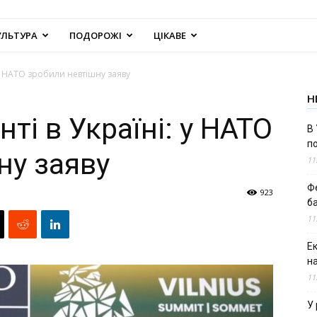
УЛЬТУРА
ПОДОРОЖІ
ЦІКАВЕ
 у НАТО зробили невтішну заяву
Н
ті в Україні: у НАТО
В 
п
ну заяву
11
Ф
923
б
11
Е
н
11
У 