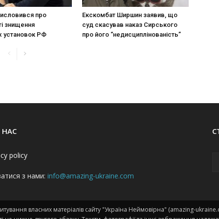
исловився про
Екскомбат Ширшин заявив, що
і знищення
суд скасував наказ Сирського
х установок РФ
про його “недисциплінованість”
 НАС
С
acy policy
затися з нами:
info@amazing-ukraine.com
тування власних матеріалів сайту "Україна Неймовірна" (amazing-ukraine