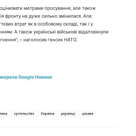
 оцінювати метрами просування, але також
нія фронту не дуже сильно змінилася. Але
тєвих втрат як в особовому складі, так і у
нням. А також українські військові відштовхнули
гнення”, – наголосив генсек НАТО.
джерела Google Новини
тика
суспільство
Україна
українці
цікаве