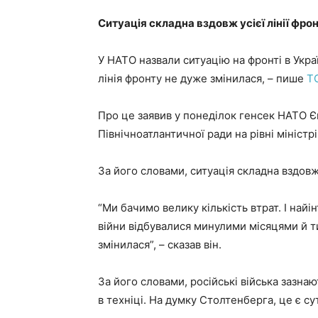
Ситуація складна вздовж усієї лінії фрон
У НАТО назвали ситуацію на фронті в Укра
лінія фронту не дуже змінилася, – пише
Т
Про це заявив у понеділок генсек НАТО 
Північноатлантичної ради на рівні міністр
За його словами, ситуація складна вздовж 
“Ми бачимо велику кількість втрат. І найін
війни відбувалися минулими місяцями й ти
змінилася”, – сказав він.
За його словами, російські війська зазнаю
в техніці. На думку Столтенберга, це є с