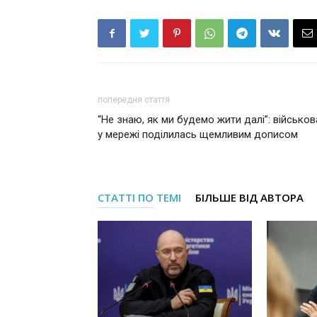
попередня стаття
“Не знаю, як ми будемо жити далі”: військов
у мережі поділилась щемливим дописом
СТАТТІ ПО ТЕМІ
БІЛЬШЕ ВІД АВТОРА