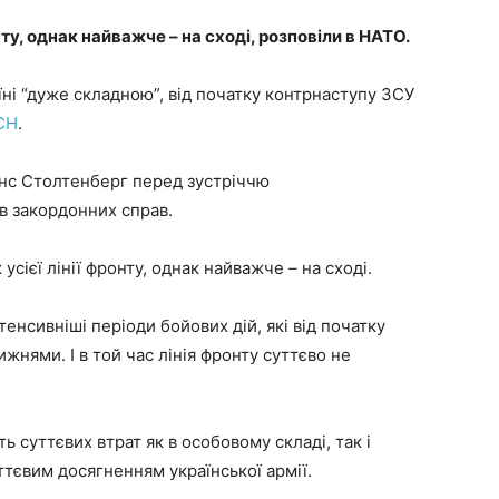
ту, однак найважче – на сході, розповіли в НАТО.
їні “дуже складною”, від початку контрнаступу ЗСУ
СН
.
Єнс Столтенберг перед зустріччю
ів закордонних справ.
усієї лінії фронту, однак найважче – на сході.
тенсивніші періоди бойових дій, які від початку
жнями. І в той час лінія фронту суттєво не
ть суттєвих втрат як в особовому складі, так і
уттєвим досягненням української армії.