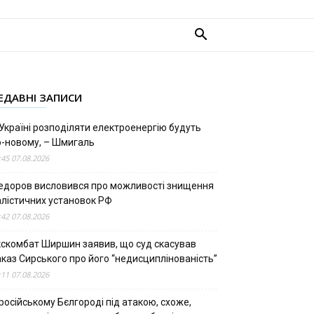
ЕДАВНІ ЗАПИСИ
Україні розподіляти електроенергію будуть
о-новому, – Шмигаль
:45 07.08.2026
едоров висловився про можливості знищення
алістичних установок РФ
:42 07.08.2026
кскомбат Ширшин заявив, що суд скасував
аказ Сирського про його “недисциплінованість”
:11 07.08.2026
російському Бєлгороді під атакою, схоже,