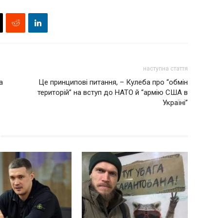
наступна стаття
а
Це принципові питання, – Кулеба про “обмін
територій” на вступ до НАТО й “армію США в
Україні”