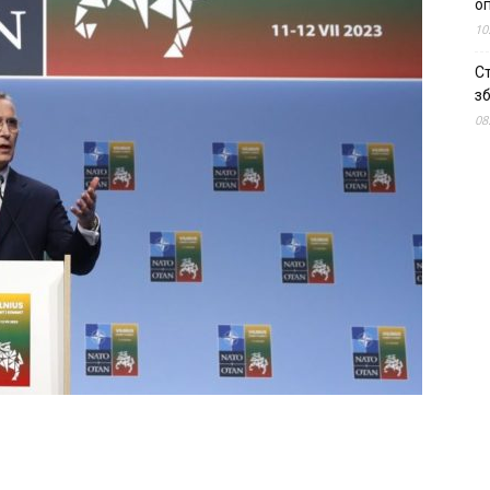
о
10
С
зб
08