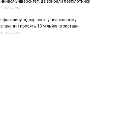
пинився університет, де збирали безпілотники
:59 07.08.2026
тефанішину підозрюють у незаконному
агаченні і просять 13 мільйонів застави
:42 06.08.2026