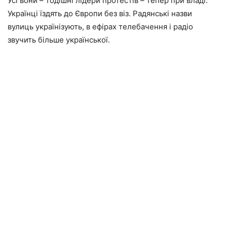
Усі вони – тодішні лідери протестів – тепер при владі.
Українці їздять до Європи без віз. Радянські назви
вулиць українізують, в ефірах телебачення і радіо
звучить більше української.