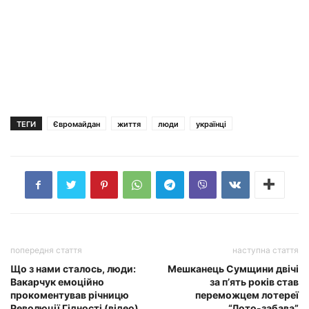
ТЕГИ
Євромайдан
життя
люди
українці
попередня стаття
наступна стаття
Що з нами сталось, люди:
Мешканець Сумщини двічі
Вакарчук емоційно
за п’ять років став
прокоментував річницю
переможцем лотереї
Революції Гідності (відео)
“Лото-забава”