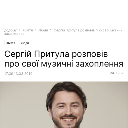
додому
Життя
Люди
Сергій Притула розповів про свої музичні
захоплення
Життя
Люди
Сергій Притула розповів
про свої музичні захоплення
1937
17:39 13.03.2019