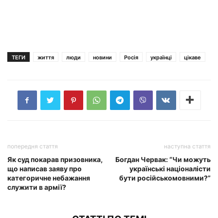
ТЕГИ
життя
люди
новини
Росія
українці
цікаве
попередня стаття
наступна стаття
Як суд покарав призовника,
Богдан Червак: “Чи можуть
що написав заяву про
українські націоналісти
категоричне небажання
бути російськомовними?”
служити в армії?