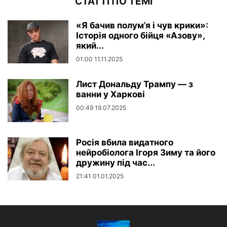
СТАТТІ ПО ТЕМІ
«Я бачив полум’я і чув крики»:
Історія одного бійця «Азову»,
який...
01:00 11.11.2025
Лист Дональду Трампу — з
ванни у Харкові
00:49 19.07.2025
Росія вбила видатного
нейробіолога Ігоря Зиму та його
дружину під час...
21:41 01.01.2025