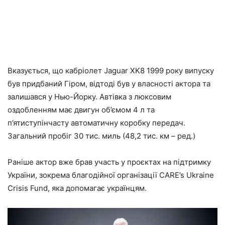
Вказується, що кабріолет Jaguar XK8 1999 року випуску
був придбаний Гіром, відтоді був у власності актора та
залишався у Нью-Йорку. Автівка з люксовим
оздобленням має двигун об’ємом 4 л та
п’ятиступінчасту автоматичну коробку передач.
Загальний пробіг 30 тис. миль (48,2 тис. км – ред.)
Раніше актор вже брав участь у проєктах на підтримку
України, зокрема благодійної організації CARE’s Ukraine
Crisis Fund, яка допомагає українцям.