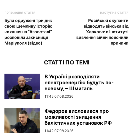
попередня стаття
наступна стаття
Були одружені три дні:
Російські окупанти
свою щемливу історію
відводять війська від
кохання на “Азовсталі”
Харкова: в Інституті
розповіла захисниця
вивчення війни пояснили
Маріуполя (відео)
причини
СТАТТІ ПО ТЕМІ
В Україні розподіляти
електроенергію будуть по-
новому, – Шмигаль
11:45 07.08.2026
Федоров висловився про
можливості знищення
балістичних установок РФ
11:42 07.08.2026