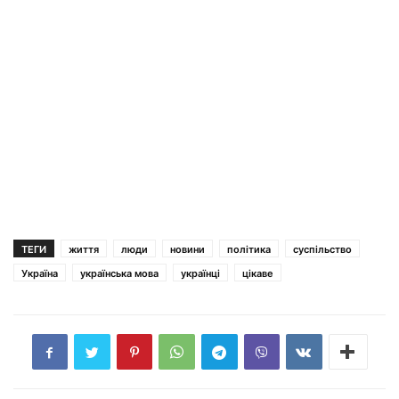
ТЕГИ
життя
люди
новини
політика
суспільство
Україна
українська мова
українці
цікаве