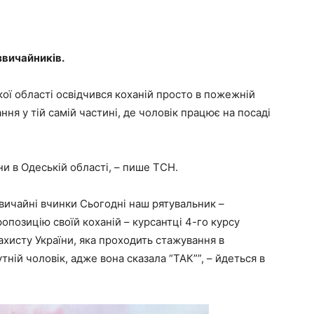
вичайників.
ької області освідчився коханій просто в пожежній
ння у тій самій частині, де чоловік працює на посаді
 в Одеській області, – пише ТСН.
звичайні вчинки Сьогодні наш рятувальник –
ропозицію своїй коханій – курсантці 4-го курсу
ахисту України, яка проходить стажування в
ній чоловік, адже вона сказала “ТАК””, – йдеться в