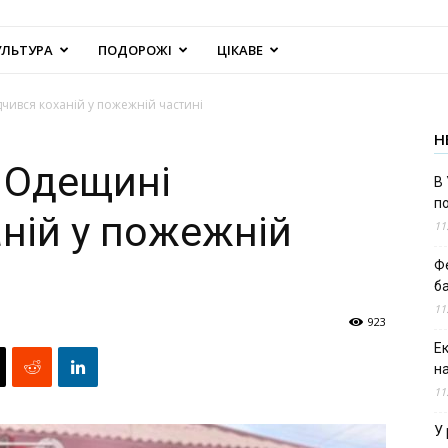
УЛЬТУРА
ПОДОРОЖІ
ЦІКАВЕ
чився коханій у пожежній частині
Н
 Одещині
В 
п
аній у пожежній
11
Ф
б
11
923
Е
н
11
У 