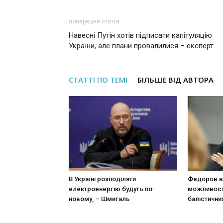
попередня стаття
Навесні Путін хотів підписати капітуляцію
України, але плани провалилися – експерт
СТАТТІ ПО ТЕМІ
БІЛЬШЕ ВІД АВТОРА
В Україні розподіляти
Федоров в
електроенергію будуть по-
можливост
новому, – Шмигаль
балістични