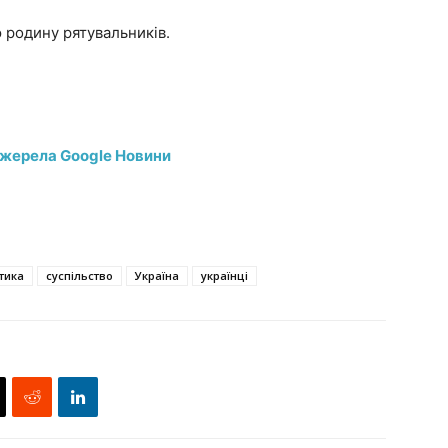
родину рятувальників.
джерела Google Новини
тика
суспільство
Україна
українці