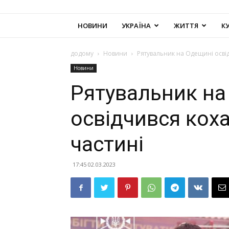
НОВИНИ
УКРАЇНА
ЖИТТЯ
К
додому
Новини
Рятувальник на Одещині освід
Новини
Рятувальник на
освідчився кох
частині
17:45 02.03.2023