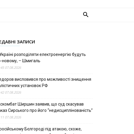
ЕДАВНІ ЗАПИСИ
Україні розподіляти електроенергію будуть
о-новому, – Шмигаль
:45 07.08.2026
едоров висловився про можливості знищення
алістичних установок РФ
:42 07.08.2026
кскомбат Ширшин заявив, що суд скасував
аказ Сирського про його “недисциплінованість”
:11 07.08.2026
російському Бєлгороді під атакою, схоже,