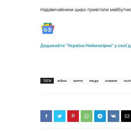
Надзвичайники щиро привітали майбутню 
Додавайте "Україна Неймовірна" у свої 
ТЕГИ
війна
життя
люди
новини
полі