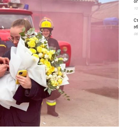
о
10
С
зб
08