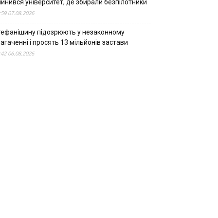
пинився університет, де збирали безпілотники
:59 07.08.2026
тефанішину підозрюють у незаконному
агаченні і просять 13 мільйонів застави
:42 06.08.2026