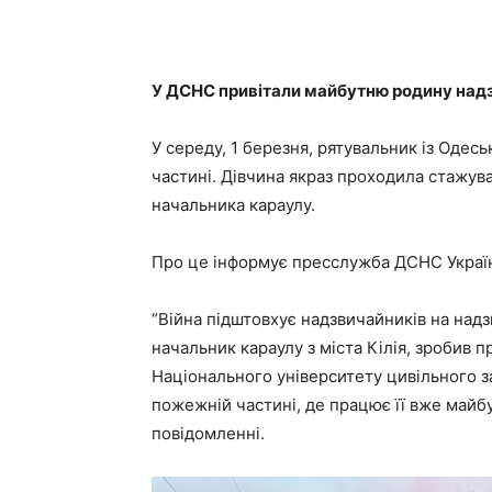
У ДСНС привітали майбутню родину надз
У середу, 1 березня, рятувальник із Одес
частині. Дівчина якраз проходила стажува
начальника караулу.
Про це інформує пресслужба ДСНС України
“Війна підштовхує надзвичайників на над
начальник караулу з міста Кілія, зробив п
Національного університету цивільного з
пожежній частині, де працює її вже майбут
повідомленні.