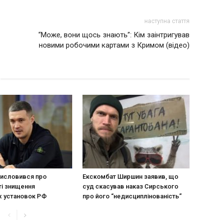
наступна стаття
“Може, вони щось знають”: Кім заінтригував
новими робочими картами з Кримом (відео)
исловився про
Екскомбат Ширшин заявив, що
і знищення
суд скасував наказ Сирського
х установок РФ
про його “недисциплінованість”