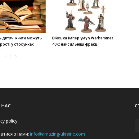
ь дитячі книги можуть
Війська Імперіуму у Warhammer
рості у стосунках
40K: найсильніші фракції
 НАС
С
acy policy
затися з нами:
info@amazing-ukraine.com