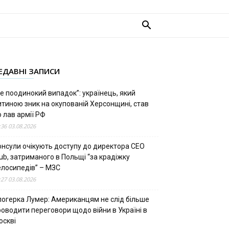
ЕДАВНІ ЗАПИСИ
е поодинокий випадок”: українець, який
итиною зник на окупованій Херсонщині, став
 лав армії РФ
:36 03.08.2026
онсули очікують доступу до директора CEO
ub, затриманого в Польщі “за крадіжку
елосипедів” – МЗС
:27 03.08.2026
логерка Лумер: Американцям не слід більше
роводити переговори щодо війни в Україні в
оскві