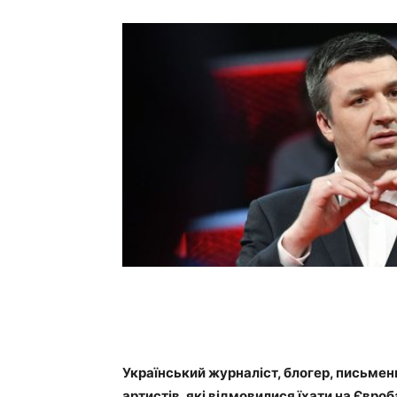
Український журналіст, блогер, письме
артистів, які відмовилися їхати на Євр