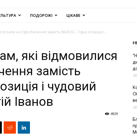
УЛЬТУРА
ПОДОРОЖІ
ЦІКАВЕ
ися їхати на Євробачення замість MARUV… Гідна позиція і...
Н
ам, які відмовилися
“Н
д
чення замість
до
08
озиція і чудовий
К
Cl
ій Іванов
в
08
4929
Б
п
М