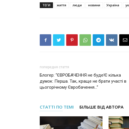
ТЕГИ
життя
люди
новини
Україна
ук
попередня стаття
Блогер: “ЄВРОБАЧЕННЯ не буде!Є кілька
думок: Перша. Так, краще не брати участі в
цьогорічному Євробачення…”
СТАТТІ ПО ТЕМІ
БІЛЬШЕ ВІД АВТОРА