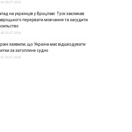
:54 30.07.2026
пад на українців у Вроцлаві: Туск закликав
авроцького перервати мовчання та засудити
асильство
:48 30.07.2026
Ірані заявили, що Україна має відшкодувати
битки за затоплене судно
:42 30.07.2026