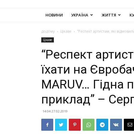
НОВИНИ
УКРАЇНА
ЖИТТЯ
К
додому
Цікаве
“Респект артистам, які відмовил
Цікаве
“Респект артист
їхати на Євроба
MARUV… Гідна п
приклад” – Серг
14:04 27.02.2019