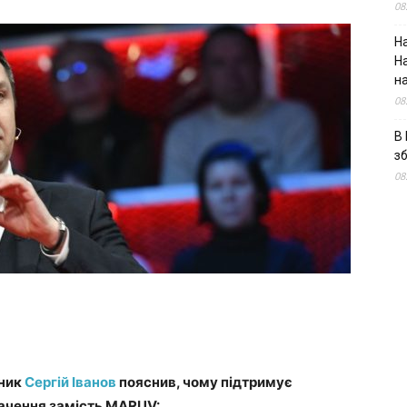
08
На
Н
н
08
В 
з
08
нник
Сергій Іванов
пояснив, чому підтримує
обачення замість MARUV: