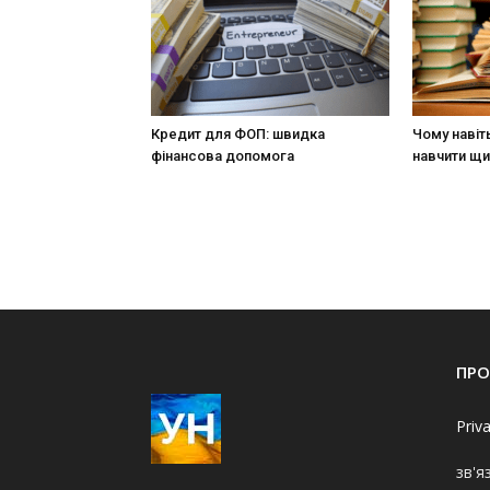
Кредит для ФОП: швидка
Чому навіт
фінансова допомога
навчити щи
ПРО
Priv
зв'я