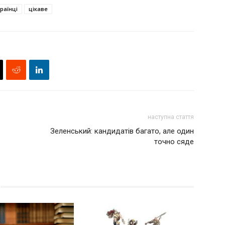
раїнці
цікаве
наступна стаття
Зеленський: кандидатів багато, але один
точно сяде