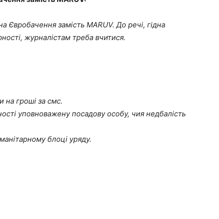
 на Євробачення замість MARUV. До речі, гідна
рності, журналістам треба вчитися.
 на гроші за смс.
ьності уповноважену посадову особу, чия недбалість
уманітарному блоці уряду.