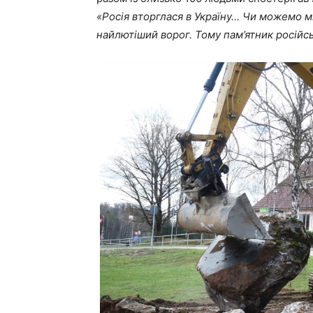
«Росія вторглася в Україну… Чи можемо м
найлютіший ворог. Тому пам’ятник російсь