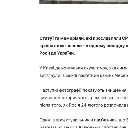
Статуї та меморіали, які прославляли С
країнах вже знесли – в одному випадку 
Росії до України.
У Києві демонтували скульптуру, яка символ
витягнули із землі пам’ятний камінь Черво
Наступні фотографії показують знищення р
символом історичного кремлівського гніт
після того, як Росія 24 лютого розпочал
Один із проєктувальників пам’ятника, що
разом із близько 100 людьми спостерігав