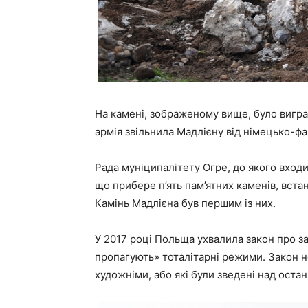
На камені, зображеному вище, було вигра
армія звільнила Мадлієну від німецько-ф
Рада муніципалітету Огре, до якого входи
що прибере п’ять пам’ятних каменів, встан
Камінь Мадлієна був першим із них.
У 2017 році Польща ухвалила закон про за
пропагують» тоталітарні режими. Закон н
художніми, або які були зведені над остан