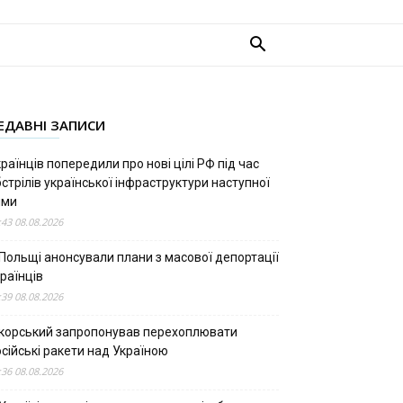
ЕДАВНІ ЗАПИСИ
раїнців попередили про нові цілі РФ під час
стрілів української інфраструктури наступної
ими
:43 08.08.2026
 Польщі анонсували плани з масової депортації
раїнців
:39 08.08.2026
ікорський запропонував перехоплювати
сійські ракети над Україною
:36 08.08.2026