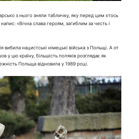
арсько з нього зняли табличку, яку перед цим хтось
апис: «Вічна слава героям, загиблим за честь і
ія вибила нацистські німецькі війська з Польщі. А от
в у цю країну, більшість поляків розглядає як
лежність Польща відновила у 1989 році.