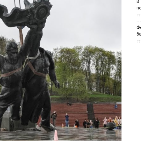
В 
п
11
Ф
б
11