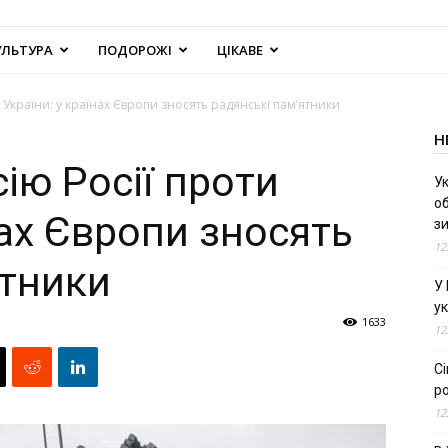
УЛЬТУРА
ПОДОРОЖІ
ЦІКАВЕ
и України: у країнах Європи зносять радянські пам’ятники
Н
сію Росії проти
Ук
об
нах Європи зносять
з
12
ятники
У
ук
1633
12
С
ро
12