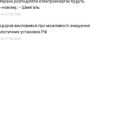
Україні розподіляти електроенергію будуть
о-новому, – Шмигаль
:45 07.08.2026
едоров висловився про можливості знищення
алістичних установок РФ
:42 07.08.2026