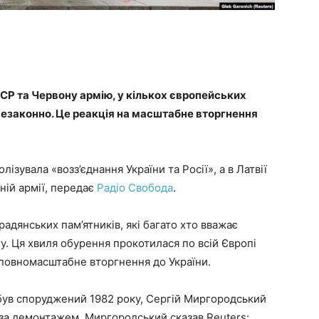
РСР та Червону армію, у кількох європейських
незаконно. Це реакція на масштабне вторгнення
ізувала «возз’єднання України та Росії», а в Латвії
ній армії, передає
Радіо Свобода
.
адянських пам’ятників, які багато хто вважає
у. Ця хвиля обурення прокотилася по всій Європі
а повномасштабне вторгнення до України.
 був споруджений 1982 року, Сергій Миргородський
 за демонтажем. Миргородський сказав Reuters: