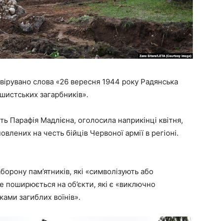
вірувано слова «26 вересня 1944 року Радянська
ашистських загарбників».
ть Парафія Мадлієна, оголосила наприкінці квітня,
овлених на честь бійців Червоної армії в регіоні.
борону пам’ятників, які «символізують або
е поширюється на об’єкти, які є «виключно
ками загиблих воїнів».