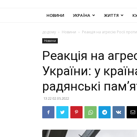
НОВИНИ
УКРАЇНА
ЖИТТЯ
К
додому
Новини
Реакція на агресію Росії прот
Новини
Реакція на агре
України: у краї
радянські пам’
13:22 02.05.2022