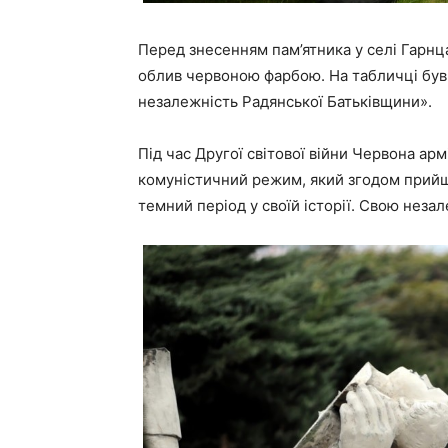
Перед знесенням пам’ятника у селі Гарнц
облив червоною фарбою. На табличці був н
незалежність Радянської Батьківщини».
Під час Другої світової війни Червона арм
комуністичний режим, який згодом прийшо
темний період у своїй історії. Свою неза