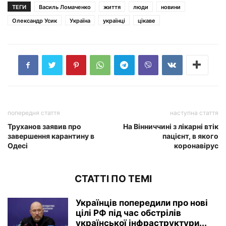
ТЕГИ
Василь Ломаченко
життя
люди
новини
Олександр Усик
Україна
українці
цікаве
попередня стаття
наступна стаття
Труханов заявив про
На Вінниччині з лікарні втік
завершення карантину в
пацієнт, в якого
Одесі
коронавірус
СТАТТІ ПО ТЕМІ
Українців попередили про нові
цілі РФ під час обстрілів
української інфраструктури...