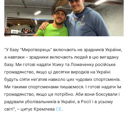
“У базу “Миротворець” включають не зрадників України,
а навпаки – зрадники включають людей в цю вигадану
базу. Ми готові надати Усику та Ломаченку російське
громадянство, якщо ці десятки виродків на Україні
будуть сіяти негатив навколо цих чудових спортсменів.
Ми такими спортсменами пишаємося. I готові надати їм
громадянство, якщо це потрібно. Аби вони боксували і
радували уболівальників в Україні, в Росії і в усьому
світі”, – цитує Кремлева
СЕ
.