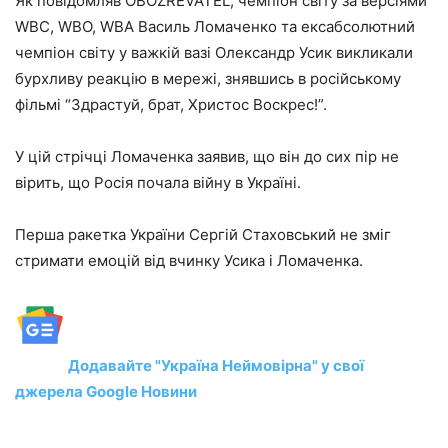
Як повідомляв OBOZREVATEL, чемпіон світу за версіями
WBC, WBO, WBA Василь Ломаченко та ексабсолютний
чемпіон світу у важкій вазі Олександр Усик викликали
бурхливу реакцію в мережі, знявшись в російському
фільмі “Здрастуй, брат, Христос Воскрес!”.
У цій стрічці Ломаченка заявив, що він до сих пір не
вірить, що Росія почала війну в Україні.
Перша ракетка України Сергій Стаховський не зміг
стримати емоцій від вчинку Усика і Ломаченка.
Додавайте "Україна Неймовірна" у свої
джерела Google Новини