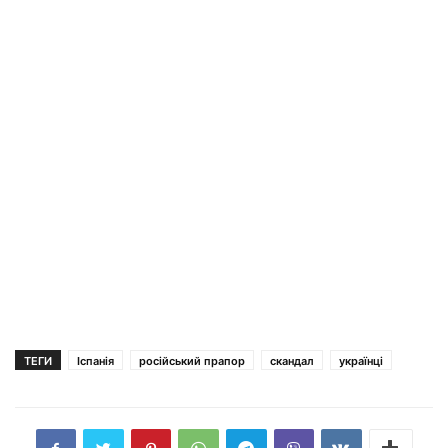
ТЕГИ
Іспанія
російський прапор
скандал
українці