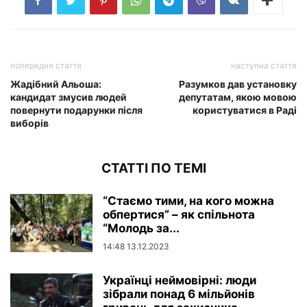
попередня стаття
наступна стаття
Жадібний Альоша:
Разумков дав установку
кандидат змусив людей
депутатам, якою мовою
повернути подарунки після
користуватися в Раді
виборів
СТАТТІ ПО ТЕМІ
“Стаємо тими, на кого можна
обпертися” – як спільнота
“Молодь за...
14:48 13.12.2023
Українці неймовірні: люди
зібрали понад 6 мільйонів