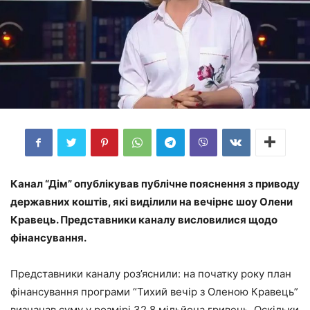
Канал “Дім” опублікував публічне пояснення з приводу
державних коштів, які виділили на вечірнє шоу Олени
Кравець. Представники каналу висловилися щодо
фінансування.
Представники каналу роз’яснили: на початку року план
фінансування програми “Тихий вечір з Оленою Кравець”
визначав суму у розмірі 32,8 мільйона гривень. Оскільки