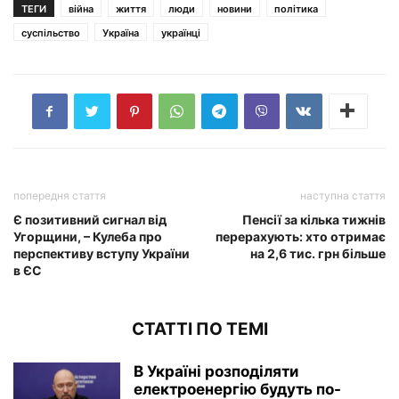
ТЕГИ
війна
життя
люди
новини
політика
суспільство
Україна
українці
попередня стаття
наступна стаття
Є позитивний сигнал від
Пенсії за кілька тижнів
Угорщини, – Кулеба про
перерахують: хто отримає
перспективу вступу України
на 2,6 тис. грн більше
в ЄС
СТАТТІ ПО ТЕМІ
В Україні розподіляти
електроенергію будуть по-