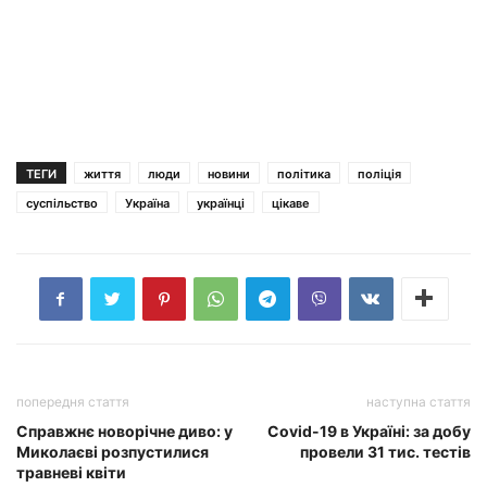
ТЕГИ
життя
люди
новини
політика
поліція
суспільство
Україна
українці
цікаве
попередня стаття
наступна стаття
Справжнє новорічне диво: у
Covid-19 в Україні: за добу
Миколаєві розпустилися
провели 31 тис. тестів
травневі квіти